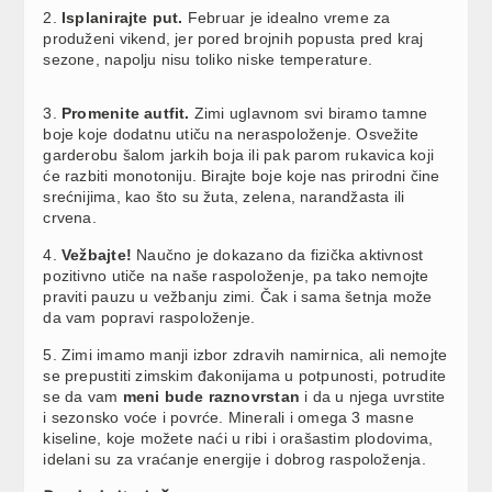
2.
Isplanirajte put.
Februar je idealno vreme za
produženi vikend, jer pored brojnih popusta pred kraj
sezone, napolju nisu toliko niske temperature.
3.
Promenite autfit.
Zimi uglavnom svi biramo tamne
boje koje dodatnu utiču na neraspoloženje. Osvežite
garderobu šalom jarkih boja ili pak parom rukavica koji
će razbiti monotoniju. Birajte boje koje nas prirodni čine
srećnijima, kao što su žuta, zelena, narandžasta ili
crvena.
4.
Vežbajte!
Naučno je dokazano da fizička aktivnost
pozitivno utiče na naše raspoloženje, pa tako nemojte
praviti pauzu u vežbanju zimi. Čak i sama šetnja može
da vam popravi raspoloženje.
5. Zimi imamo manji izbor zdravih namirnica, ali nemojte
se prepustiti zimskim đakonijama u potpunosti, potrudite
se da vam
meni bude raznovrstan
i da u njega uvrstite
i sezonsko voće i povrće. Minerali i omega 3 masne
kiseline, koje možete naći u ribi i orašastim plodovima,
idelani su za vraćanje energije i dobrog raspoloženja.