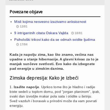
Povezane objave
Misli kojima nesvesno izazivamo anksioznost
12/01
9 intrigantnih citata Oskara Vajlda
18/01
Psihološki trikovi kako da se odmah svidite ljudima
17/04
Kada je napolju zima, kao što znamo, većina nas
upadne u stanje hibernacije. A glavni krivac za to je
manjak sunčeve svetlosti. Evo kako da izbegnete
pad energije u zimskim danima.
Zimska depresija: Kako je izbeći
1.
Izađite napolje
. Uprkos tome što je hladno i radije
biste sedeli u toplom domu, pod “jorgan planinom”, ipak,
svaki dan izvodjte makar pola sata i otidite u šetnju.
Svež vazduh i boravak u prirodni može da vam povrati
energiju.