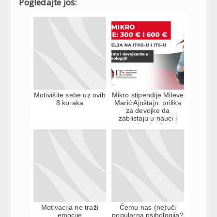
Pogledajte još:
Motivišite sebe uz ovih
Mikro stipendije Mileve
8 koraka
Marić Ajnštajn: prilika
za devojke da
zablistaju u nauci i
tehnologiji
Motivacija ne traži
Čemu nas (ne)uči
emocije
popularna psihologija?