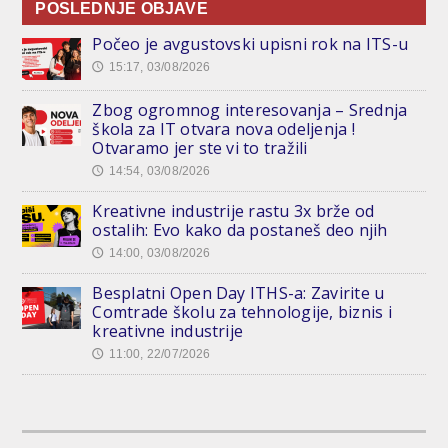
POSLEDNJE OBJAVE
Počeo je avgustovski upisni rok na ITS-u
15:17, 03/08/2026
🕔
Zbog ogromnog interesovanja – Srednja
škola za IT otvara nova odeljenja !
Otvaramo jer ste vi to tražili
14:54, 03/08/2026
🕔
Kreativne industrije rastu 3x brže od
ostalih: Evo kako da postaneš deo njih
14:00, 03/08/2026
🕔
Besplatni Open Day ITHS-a: Zavirite u
Comtrade školu za tehnologije, biznis i
kreativne industrije
11:00, 22/07/2026
🕔