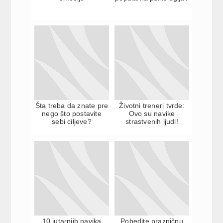
Šta treba da znate pre
Životni treneri tvrde:
nego što postavite
Ovo su navike
sebi ciljeve?
strastvenih ljudi!
10 jutarnjih navika
Pobedite prazničnu