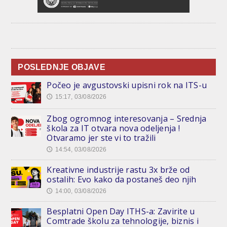
POSLEDNJE OBJAVE
Počeo je avgustovski upisni rok na ITS-u
15:17, 03/08/2026
🕔
Zbog ogromnog interesovanja – Srednja
škola za IT otvara nova odeljenja !
Otvaramo jer ste vi to tražili
14:54, 03/08/2026
🕔
Kreativne industrije rastu 3x brže od
ostalih: Evo kako da postaneš deo njih
14:00, 03/08/2026
🕔
Besplatni Open Day ITHS-a: Zavirite u
Comtrade školu za tehnologije, biznis i