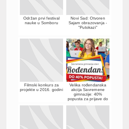
Održan prvi festival
Novi Sad: Otvoren
nauke u Somboru
Sajam obrazovanja -
"Putokazi"
Filmski konkurs za
Velika rođendanska
projekte u 2016. godini
akcija Savremene
gimnazije: 40%
popusta za prijave do
petka