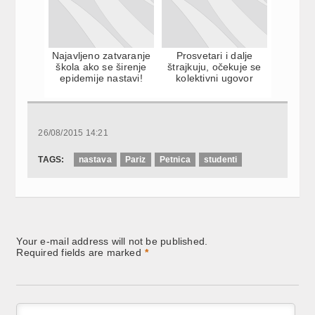
Najavljeno zatvaranje
Prosvetari i dalje
škola ako se širenje
štrajkuju, očekuje se
epidemije nastavi!
kolektivni ugovor
26/08/2015 14:21
TAGS:
nastava
Pariz
Petnica
studenti
Your e-mail address will not be published.
Required fields are marked
*