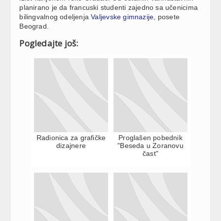
planirano je da francuski studenti zajedno sa učenicima
bilingvalnog odeljenja
Valjevske gimnazije
, posete
Beograd.
Pogledajte još:
Radionica za grafičke
Proglašen pobednik
dizajnere
"Beseda u Zoranovu
čast"