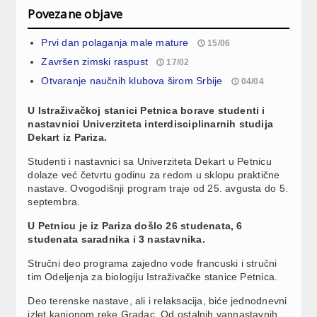
Povezane objave
Prvi dan polaganja male mature
15/06
Završen zimski raspust
17/02
Otvaranje naučnih klubova širom Srbije
04/04
U Istraživačkoj stanici Petnica borave studenti i
nastavnici Univerziteta interdisciplinarnih studija
Dekart iz Pariza.
Studenti i nastavnici sa Univerziteta Dekart u Petnicu
dolaze već četvrtu godinu za redom u sklopu praktične
nastave. Ovogodišnji program traje od 25. avgusta do 5.
septembra.
U Petnicu je iz Pariza došlo 26 studenata, 6
studenata saradnika i 3 nastavnika.
Stručni deo programa zajedno vode francuski i stručni
tim Odeljenja za biologiju Istraživačke stanice Petnica.
Deo terenske nastave, ali i relaksacija, biće jednodnevni
izlet kanjonom reke Gradac. Od ostalnih vannastavnih