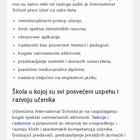
ovo su samo neki od razloga zašto je International
School pravi izbor za vaše dete:
interdisciplinarni pristup učenju;
širok spektar tehnoloških resursa;
obrazovne aplikacije;
nastavnici kao posvećeni mentori i pedagozi;
bogate vannastavne aktivnosti;
predstavljanje svetskih i domaćih univerziteta;
prestižne međunarodne diplome;
nastava isključivo na engleskom jeziku.
Škola u kojoj su svi posvećeni uspehu i
razvoju učenika
Učenicima International Schoola je na raspolaganju
bogat spektar vannastavnih aktivnosti.
Sekcije i
radionice
u potpunosti su okrenuti ka unapređenju i
razvoju ličnih i akademskih kompetencija učenika.
Gostujući predavači, predstavljanje prestižnih domaćih i