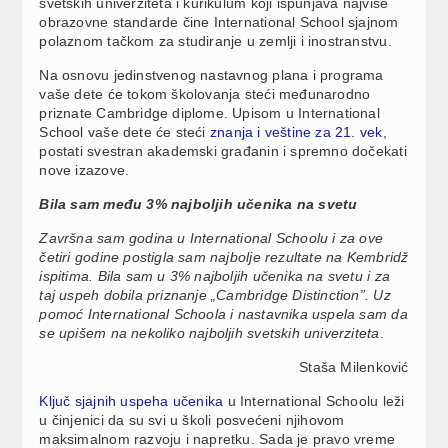
svetskih univerziteta i kurikulum koji ispunjava najviše
obrazovne standarde čine International School sjajnom
polaznom tačkom za studiranje u zemlji i inostranstvu.
Na osnovu jedinstvenog nastavnog plana i programa
vaše dete će tokom školovanja steći međunarodno
priznate Cambridge diplome. Upisom u International
School vaše dete će steći
znanja i veštine za 21. vek
,
postati svestran akademski građanin i spremno dočekati
nove izazove.
Bila sam među 3% najboljih učenika na svetu
Završna sam godina u International Schoolu i za ove
četiri godine postigla sam najbolje rezultate na Kembridž
ispitima. Bila sam u 3% najboljih učenika na svetu i za
taj uspeh dobila priznanje „Cambridge Distinction”. Uz
pomoć International Schoola i nastavnika uspela sam da
se upišem na nekoliko najboljih svetskih univerziteta
.
Staša Milenković
Ključ sjajnih uspeha učenika
u International Schoolu leži
u činjenici da su svi u školi posvećeni njihovom
maksimalnom razvoju i napretku. Sada je pravo vreme