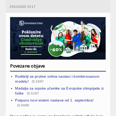
25/12/2020 15:17
Povezane objave
Roditelji se protive online nastavi i kombinovanom
modelu!
30/07
Medalje za srpske učenike sa Evropske olimpijade iz
fizike
31/07
Potpuno novi sistem nastave od 1. septembra!
04/08
Nova godina je vreme za donošenje važnih odluka koje