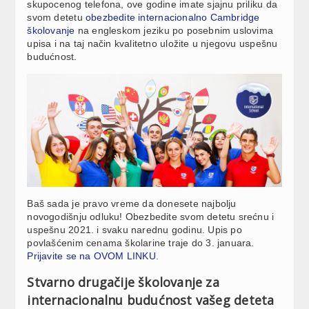
skupocenog telefona, ove godine imate sjajnu priliku da
svom detetu
obezbedite internacionalno Cambridge
školovanje
na engleskom jeziku po posebnim uslovima
upisa i na taj način kvalitetno uložite u njegovu uspešnu
budućnost.
Baš sada je pravo vreme da donesete najbolju
novogodišnju odluku! Obezbedite svom detetu srećnu i
uspešnu 2021. i svaku narednu godinu. Upis po
povlašćenim cenama školarine traje do 3. januara.
Prijavite se na OVOM LINKU
.
Stvarno drugačije školovanje za
internacionalnu budućnost vašeg deteta