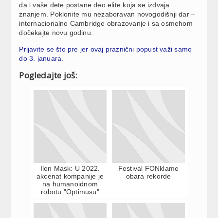
da i vaše dete postane deo elite koja se izdvaja
znanjem. Poklonite mu nezaboravan novogodišnji dar –
internacionalno Cambridge obrazovanje i sa osmehom
dočekajte novu godinu.
Prijavite se što pre jer ovaj praznični popust važi samo
do 3. januara
.
Pogledajte još:
Ilon Mask: U 2022.
Festival FONklame
akcenat kompanije je
obara rekorde
na humanoidnom
robotu "Optimusu"