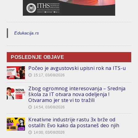
Edukacija.rs
POSLEDNJE OBJAVE
Počeo je avgustovski upisni rok na ITS-u
15:17, 03/08/2026
🕔
Zbog ogromnog interesovanja – Srednja
škola za IT otvara nova odeljenja !
Otvaramo jer ste vi to tražili
14:54, 03/08/2026
🕔
Kreativne industrije rastu 3x brže od
ostalih: Evo kako da postaneš deo njih
14:00, 03/08/2026
🕔