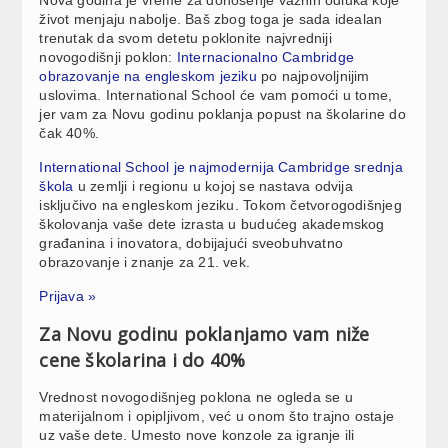
život menjaju nabolje. Baš zbog toga je sada idealan
trenutak da svom detetu poklonite najvredniji
novogodišnji poklon:
Internacionalno Cambridge
obrazovanje na engleskom jeziku
po najpovoljnijim
uslovima. International School će vam pomoći u tome,
jer vam za Novu godinu poklanja popust na školarine do
čak 40%.
International School je najmodernija Cambridge srednja
škola
u zemlji i regionu u kojoj se nastava odvija
isključivo na engleskom jeziku. Tokom četvorogodišnjeg
školovanja vaše dete izrasta u budućeg akademskog
građanina i inovatora, dobijajući sveobuhvatno
obrazovanje i znanje za 21. vek.
Prijava »
Za Novu godinu poklanjamo vam niže
cene školarina i do 40%
Vrednost novogodišnjeg poklona ne ogleda se u
materijalnom i opipljivom, već u onom što trajno ostaje
uz vaše dete. Umesto nove konzole za igranje ili