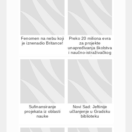
Fenomen na nebu koji
Preko 20 miliona evra
je iznenadio Britance!
za projekte
unapređivanja školstva
i naučno-istraživačkog
rada
Sufinansiranje
Novi Sad: Jeftinije
projekata iz oblasti
učlanjenje u Gradsku
nauke
biblioteku