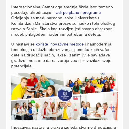
Internacionalna Cambridge srednja škola istovremeno
poseduje akreditaciju i
radi po planu i programu
Odeljenja za međunarodne ispite Univerziteta u
Kembridžu i Ministarstva prosvete, nauke i tehnološkog
razvoja Srbije. Škola ima razvijen jedinstven obrazovni
model, prilagođen modernim potrebama deteta.
U nastavi se
koriste inovativne metode
i najmodernija
tennologija u službi obrazovanja, pomoću kojih vaše
dete na drugačiji način, lakše i zanimljivije savladava
gradivo i ne samo da ostvaruje već i prevazilazi svoje
potencijale.
Inovativna nastavna praksa izgleda stvarno drugačije, a