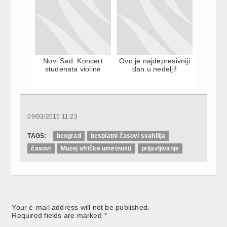
Novi Sad: Koncert
Ovo je najdepresivniji
studenata violine
dan u nedelji!
09/03/2015 11:23
TAGS:
beograd
besplatni časovi svahilija
časovi
Muzej afričke umetnosti
prijavljivanje
Your e-mail address will not be published.
Required fields are marked
*