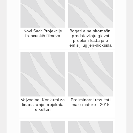
Novi Sad: Projekcije
Bogati a ne siromašni
francuskih filmova
predstavljaju glavni
problem kada je o
emisiji ugljen-dioksida
reč
Vojvodina: Konkursi za
Preliminarni rezultati
finansiranje projekata
male mature - 2015
u kulturi