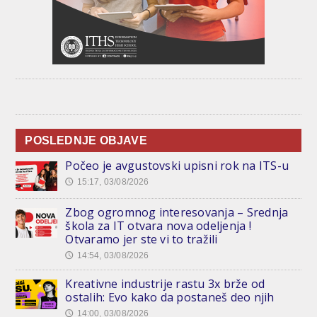
POSLEDNJE OBJAVE
Počeo je avgustovski upisni rok na ITS-u
15:17, 03/08/2026
🕔
Zbog ogromnog interesovanja – Srednja
škola za IT otvara nova odeljenja !
Otvaramo jer ste vi to tražili
14:54, 03/08/2026
🕔
Kreativne industrije rastu 3x brže od
ostalih: Evo kako da postaneš deo njih
14:00, 03/08/2026
🕔