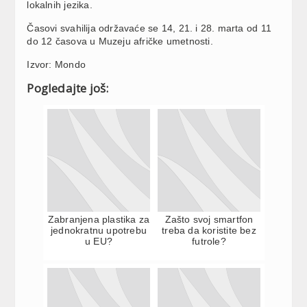
lokalnih jezika.
Časovi svahilija održavaće se 14, 21. i 28. marta od 11
do 12 časova u Muzeju afričke umetnosti.
Izvor: Mondo
Pogledajte još:
Zabranjena plastika za
Zašto svoj smartfon
jednokratnu upotrebu
treba da koristite bez
u EU?
futrole?