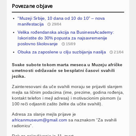
Povezane objave
“Muzeji Srbije, 10 dana od 10 do 10” – nova
manifestacija
29/04
Velika rođendanska akcija na BusinessAcademy:
Iskoristite do 30% popusta za najsavremenije
poslovno školovanje
15/09
Obuka za zaposlene u cilju suzbijanja nasilja
21/04
Svake subote tokom marta meseca u Muzeju afričke
umetnosti održavaće se besplatni časovi svahili
jezika.
Zainteresovani da uče svahili moraju se prijaviti slanjem
mejla sa ličnim podacima (ime, prezime, godina rođenja,
kontakt telefon i mejl adresa) i motivacionim pismom (u
100 reči odjasniti zašto želite da učite svahili).
Adresa za slanje mejla prijave je
africanmuseum@gmail.com
sa naznakom “Za svahili
radionicu”.
Rok za prijavljivanje je 11. mart.