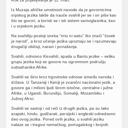
Iz Muzeja afričke umetnosti navode da je govornicima
srpskog jezika lakše da nauče svahili jer se i on piše kao
što se govori, a koristi se i isti sistem samoglasnika, kao
i u srpskom jeziku.
Na svahiliju postoji izreka “mtu ni watu” što znači “čovek
je narod”, a kroz učenje jezika upoznaju se i razumevaju
drugačiji običaji, naravi i ponašanja.
Svahili, odnosno Kisvahili, spada u Bantu jezike – veliku
grupu jezika koji se govore na ogromnom području
subsaharske Afrike.
Svahili se širio kroz trgovinske odnose između naroda i
država. U Tanzaniji i Keniji je zvanični nacionalni jezik, a
govore ga i milioni ljudi širom istočne, centralne i južne
Afrike, u Ugandi, Burundiju, Somaliji, Mozambiku i
Južnoj Africi.
Svahili se sastoji i od reči iz drugih jezika, pa su tako
arapski, hindu, gudžarati, persijski i engleski odnedavno
deo ovog jezika. Pored ovih jezika, u svahili jeziku
nalaze se i tragovi nemačkog, portugalskog i brojnih