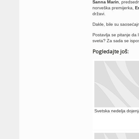
Sanna Marin
, predsedn
norveška premijerka,
E
državi.
Dakle, bile su saosećajn
Postavlja se pitanje da 
sveta? Za sada se ispos
Pogledajte još:
Svetska nedelja dojenj