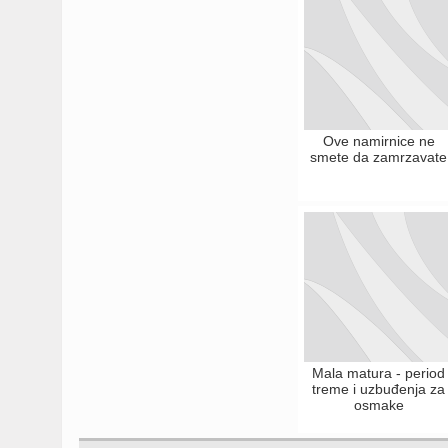
Ove namirnice ne
smete da zamrzavate
Mala matura - period
treme i uzbuđenja za
osmake