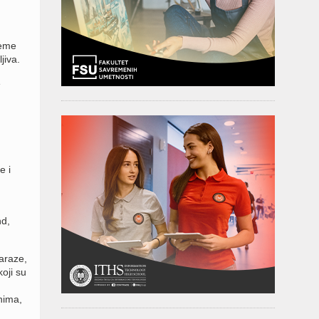
reme
jiva.
e
e i
nd,
araze,
oji su
anima,