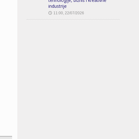
tehnologije, biznis i kreativne
industrije
11:00, 22/07/2026
🕔