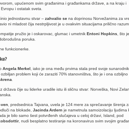
m govorom, upućenom svim građanima i građankama države, a na kraju i
 Evropu i ostatak sveta.
inio jednostavnu stvar –
zahvalio se
na doprinosu Norvežanima za v
vio ni mladost čija nestrpljivost je u ovakvim situacijama prilično razuml
empatije pružio je i oskarovac, glumac i umetnik
Entoni Hopkins
, što j
 dobrodušna poruka.
vne funkcionerke.
rke?
mo
Angela Merkel
, iako je ona među prvima stala pred svoje sunarodnik
 ozbiljan problem koji će zaraziti 70% stanovništva, što je i ona ozbiljno
skrena
.
 država čije su liderke uradile istu ili sličnu stvar: Norveška, Novi Zela
Danska.
-ven
, predsednica Tajvana, uvela je 124 mere za sprečavanje širenja z
odluči na blokade,
Jacinda Ardern
je nametnula samoizolaciju ljudima k
ada je bilo samo šest potvrđenih slučajeva u celoj državi, Island, pod
kobsdottir
, nudi besplatno testiranje na koronavirus svim svojim građ