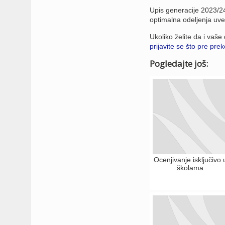
Upis generacije 2023/24
optimalna odeljenja uve
Ukoliko želite da i vaš
prijavite se što pre prek
Pogledajte još:
Ocenjivanje isključivo 
školama