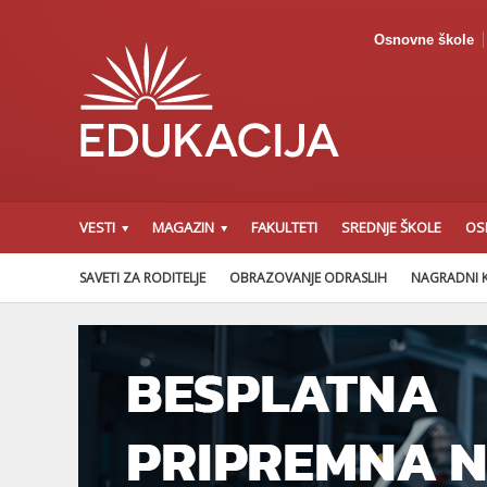
Osnovne škole
VESTI
MAGAZIN
FAKULTETI
SREDNJE ŠKOLE
OS
SAVETI ZA RODITELJE
OBRAZOVANJE ODRASLIH
NAGRADNI 