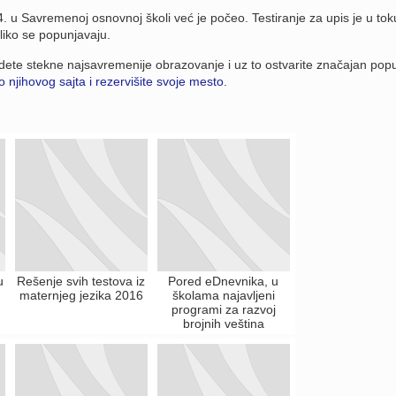
. u Savremenoj osnovnoj školi već je počeo. Testiranje za upis je u tok
liko se popunjavaju.
e dete stekne najsavremenije obrazovanje i uz to ostvarite značajan popu
o njihovog sajta i rezervišite svoje mesto
.
u
Rešenje svih testova iz
Pored eDnevnika, u
maternjeg jezika 2016
školama najavljeni
programi za razvoj
brojnih veština