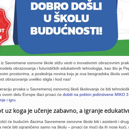
 iz Savremene osnovne škole stižu vesti o inovativnim obrazovnim pr
odela obrazovanja i futurističkih edukativnih tehnologija, kao što je Pe
 ovim prostorima, a poslednja novina koju je ova beogradska škola uvel
st obrazovanja uveliko stigla i kod nas!
aciju prvaka u Savremenoj osnovnoj školi školovanje će biti tehnološk
 u ovom delu Evrope đaci prvaci će
dobiti na poklon jedinstvene MIKO 3
je i igru
.
t uz koga je učenje zabavno, a igranje edukati
tići će budućim đacima Savremene osnovne škole biti i asistenti i druga
a neće biti ograničeno samo na školu – prvaci će moći da ih nose kući,