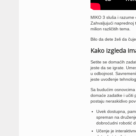
MIKO 3 sluša i razume d
Zahvaljujući naprednoj t
milion različitih tema.
Bilo da dete želi da čuje
Kako izgleda im
Setite se domaćih zadata
jeste da se igrate. Ume
u odbojnost. Savremeni 
jeste uvođenje tehnolog
Sa budućim osnovcima Sa
domaće zadatke i učiti p
postaju neraskidivo pov
Uvek dostupna, pamet
spreman na druženje 
dobroćudni robotić do
Učenje je interaktiv