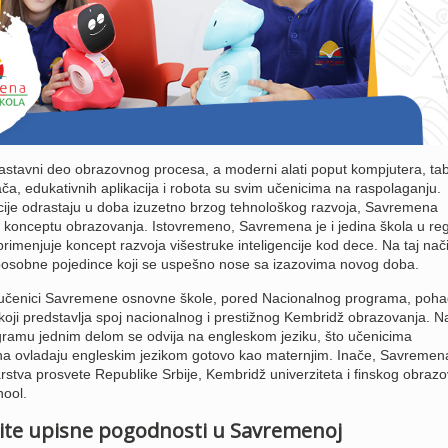
sastavni deo obrazovnog procesa, a moderni alati poput kompjutera, tab
, edukativnih aplikacija i robota su svim učenicima na raspolaganju.
ije odrastaju u doba izuzetno brzog tehnološkog razvoja, Savremena
dy konceptu obrazovanja. Istovremeno, Savremena je i jedina škola u re
imenjuje koncept razvoja višestruke inteligencije kod dece. Na taj nači
 sposobne pojedince koji se uspešno nose sa izazovima novog doba.
, učenici Savremene osnovne škole, pored Nacionalnog programa, pohađ
oji predstavlja spoj nacionalnog i prestižnog Kembridž obrazovanja. N
amu jednim delom se odvija na engleskom jeziku, što učenicima
 ovladaju engleskim jezikom gotovo kao maternjim. Inače, Savremena
rstva prosvete Republike Srbije, Kembridž univerziteta i finskog obraz
ool.
tite upisne pogodnosti u Savremenoj