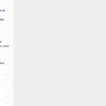
a je
aje
le
o zato
dne