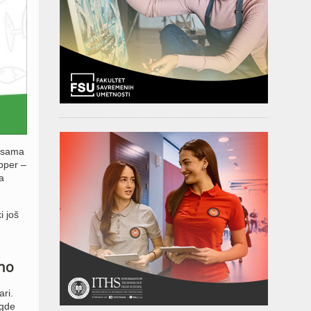
aksama
pper –
a
i još
vno
ri.
 gde