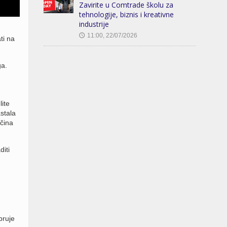
Zavirite u Comtrade školu za
tehnologije, biznis i kreativne
industrije
11:00, 22/07/2026
🕔
ti na
ga.
lite
stala
ačina
iti
bruje