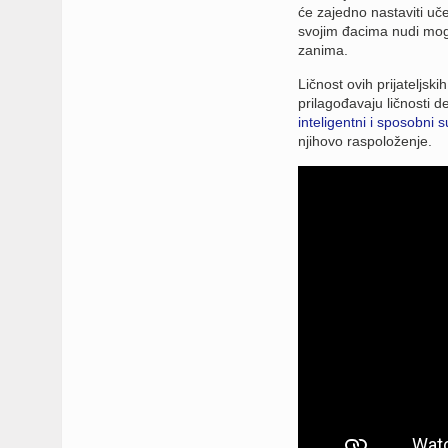
će zajedno nastaviti uč
svojim đacima nudi mogu
zanima.
Ličnost ovih prijateljsk
prilagođavaju ličnosti 
inteligentni i sposobni 
njihovo raspoloženje.