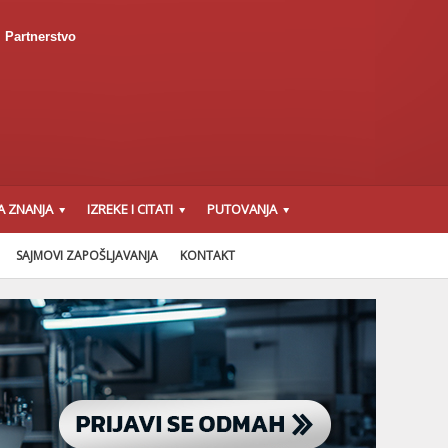
Partnerstvo
A ZNANJA
IZREKE I CITATI
PUTOVANJA
SAJMOVI ZAPOŠLJAVANJA
KONTAKT