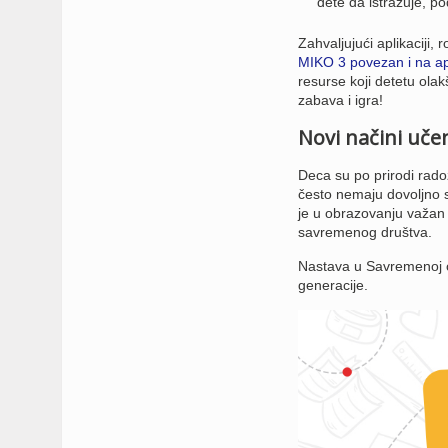
dete da istražuje, p
Zahvaljujući aplikaciji, 
MIKO 3 povezan i na apl
resurse koji detetu ola
zabava i igra!
Novi načini uče
Deca su po prirodi rado
često nemaju dovoljno s
je u obrazovanju važan 
savremenog društva.
Nastava u Savremenoj o
generacije.