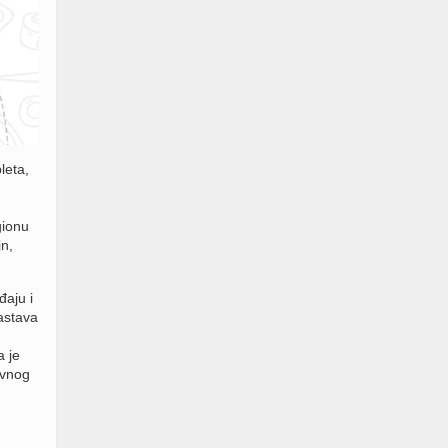
leta,
gionu
n,
aju i
astava
 je
ovnog