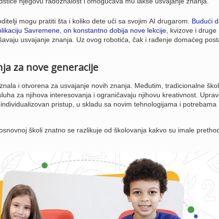
odstiče njegovu radoznalost i omogućava mu lakše usvajanje znanja.
roditelji mogu pratiti šta i koliko dete uči sa svojim AI drugarom.
Budući d
ikaciju Savremene, on konstantno dobija nove lekcije
, kvizove i druge
kšavaju usvajanje znanja. Uz ovog robotića, čak i rađenje domaćeg post
nja za nove generacije
znala i otvorena za usvajanje novih znanja. Međutim, tradicionalne ško
luha za njihova interesovanja i ograničavaju njihovu kreativnost. Uprav
individualizovan pristup, u skladu sa novim tehnologijama i potrebama
snovnoj školi znatno se razlikuje od školovanja kakvo su imale pretho