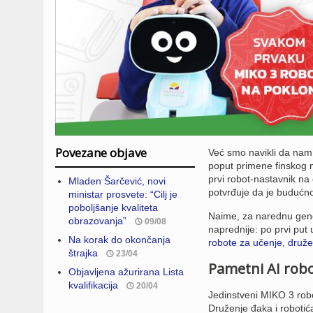
Povezane objave
Već smo navikli da nam
poput primene finskog m
prvi robot-nastavnik na
Mladen Šarčević, novi
potvrđuje da je budućno
ministar prosvete: “Cilj je
poboljšanje kvaliteta
Naime, za narednu gener
obrazovanja”
09/08
naprednije: po prvi put
Na korak do okončanja
robote za učenje, družen
štrajka
23/04
Pametni AI robo
Objavljena ažurirana Lista
kvalifikacija
20/04
Jedinstveni MIKO 3 robo
Druženje đaka i robotić