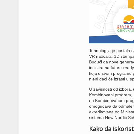
Tehnologija je postala 
VR naočara, 3D štampača
Budući da nove generac
insistira na future-rea
koja u svom programu pr
njeni đaci će izrasti u
U zavisnosti od izbora
Kombinovani program, k
na Kombinovanom progr
omogućava da odmalena
akreditovana od Minista
sistema New Nordic Sch
Kako da iskoris