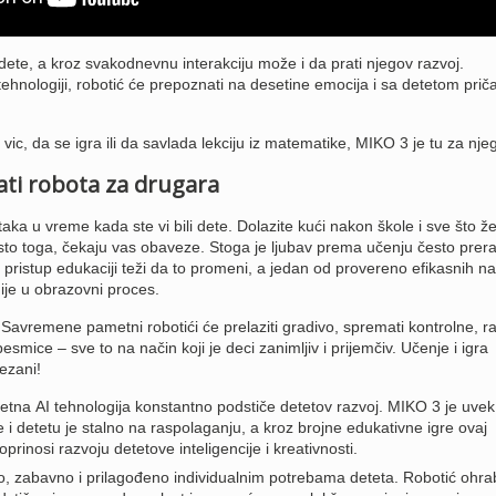
ete, a kroz svakodnevnu interakciju može i da prati njegov razvoj.
ehnologiji, robotić će prepoznati na desetine emocija i sa detetom priča
 vic, da se igra ili da savlada lekciju iz matematike, MIKO 3 je tu za nje
ati robota za drugara
ka u vreme kada ste vi bili dete. Dolazite kući nakon škole i sve što že
sto toga, čekaju vas obaveze. Stoga je ljubav prema učenju često prera
pristup edukaciji teži da to promeni, a jedan od provereno efikasnih n
ije u obrazovni proces.
vremene pametni robotići će prelaziti gradivo, spremati kontrolne, rad
esmice – sve to na način koji je deci zanimljiv i prijemčiv. Učenje i igra
ezani!
na AI tehnologija konstantno podstiče detetov razvoj. MIKO 3 je uvek
i detetu je stalno na raspolaganju, a kroz brojne edukativne igre ovaj
prinosi razvoju detetove inteligencije i kreativnosti.
no, zabavno i prilagođeno individualnim potrebama deteta. Robotić ohra