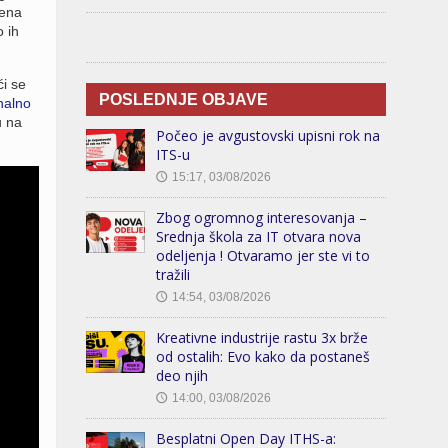
mena
 ih
ći se
POSLEDNJE OBJAVE
nalno
u na
Počeo je avgustovski upisni rok na
ITS-u
15:17, 03/08/2026
🕔
Zbog ogromnog interesovanja –
Srednja škola za IT otvara nova
odeljenja ! Otvaramo jer ste vi to
tražili
14:54, 03/08/2026
🕔
Kreativne industrije rastu 3x brže
od ostalih: Evo kako da postaneš
deo njih
14:00, 03/08/2026
🕔
Besplatni Open Day ITHS-a: