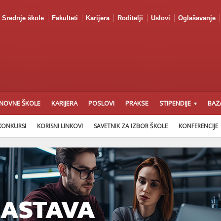
Srednje škole
Fakulteti
Karijera
Roditelji
Uslovi
Oglašavanje
NOVNE ŠKOLE
KARIJERA
POSLOVI
PRAKSE
STIPENDIJE
BAZ
KONKURSI
KORISNI LINKOVI
SAVETNIK ZA IZBOR ŠKOLE
KONFERENCIJE