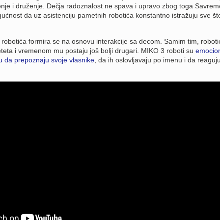
enje i druženje. Dečja radoznalost ne spava i upravo zbog toga Savre
ćnost da uz asistenciju pametnih robotića konstantno istražuju sve što
ih robotića formira se na osnovu interakcije sa decom. Samim tim, roboti
deteta i vremenom mu postaju još bolji drugari. MIKO 3 roboti su
emocio
su da prepoznaju svoje vlasnike
, da ih oslovljavaju po imenu i da reaguj