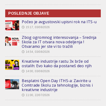
POSLEDNJE OBJAVE
Počeo je avgustovski upisni rok na ITS-u
15:17, 03/08/2026
🕔
Zbog ogromnog interesovanja – Srednja
škola za IT otvara nova odeljenja !
Otvaramo jer ste vi to tražili
14:54, 03/08/2026
🕔
Kreativne industrije rastu 3x brže od
ostalih: Evo kako da postaneš deo njih
14:00, 03/08/2026
🕔
Besplatni Open Day ITHS-a: Zavirite u
Comtrade školu za tehnologije, biznis i
kreativne industrije
11:00, 22/07/2026
🕔