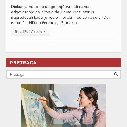
Diskusija na temu uloge književnosti danas i
odgovaranje na pitanje da li smo kroz istoriju
napredovali kada je reč o moralu – održava se u “Deli
centru” u Nišu u četvrtak, 17. marta.
Read Full Article
▸
PRETRAGA