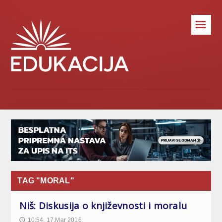
☰
TAG "MORAL"
Niš: Diskusija o književnosti i moralu
10:54, 17.Mar 2016
🕔