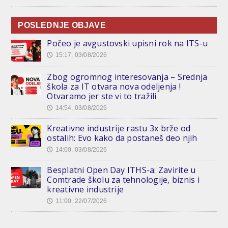
POSLEDNJE OBJAVE
Počeo je avgustovski upisni rok na ITS-u
15:17, 03/08/2026
🕔
Zbog ogromnog interesovanja – Srednja
škola za IT otvara nova odeljenja !
Otvaramo jer ste vi to tražili
14:54, 03/08/2026
🕔
Kreativne industrije rastu 3x brže od
ostalih: Evo kako da postaneš deo njih
14:00, 03/08/2026
🕔
Besplatni Open Day ITHS-a: Zavirite u
Comtrade školu za tehnologije, biznis i
kreativne industrije
11:00, 22/07/2026
🕔