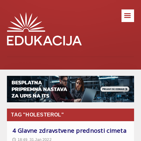
☰
TAG "HOLESTEROL"
4 Glavne zdravstvene prednosti cimeta
18:49, 31.Jan 2022
🕔