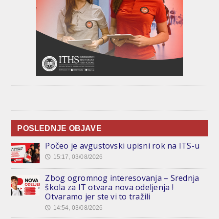
POSLEDNJE OBJAVE
Počeo je avgustovski upisni rok na ITS-u
15:17, 03/08/2026
🕔
Zbog ogromnog interesovanja – Srednja
škola za IT otvara nova odeljenja !
Otvaramo jer ste vi to tražili
14:54, 03/08/2026
🕔