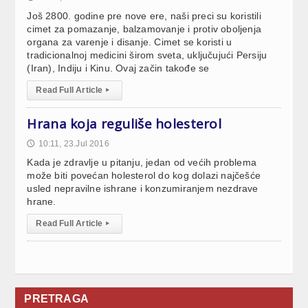
Još 2800. godine pre nove ere, naši preci su koristili
cimet za pomazanje, balzamovanje i protiv oboljenja
organa za varenje i disanje. Cimet se koristi u
tradicionalnoj medicini širom sveta, uključujući Persiju
(Iran), Indiju i Kinu. Ovaj začin takođe se
Read Full Article
▸
Hrana koja reguliše holesterol
10:11, 23.Jul 2016
🕔
Kada je zdravlje u pitanju, jedan od većih problema
može biti povećan holesterol do kog dolazi najčešće
usled nepravilne ishrane i konzumiranjem nezdrave
hrane.
Read Full Article
▸
PRETRAGA