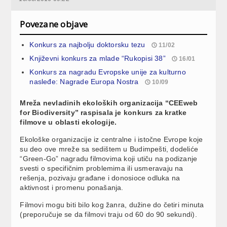
Povezane objave
Konkurs za najbolju doktorsku tezu
11/02
Književni konkurs za mlade “Rukopisi 38”
16/01
Konkurs za nagradu Evropske unije za kulturno
nasleđe: Nagrade Europa Nostra
10/09
Mreža nevladinih ekoloških organizacija “CEEweb
for Biodiversity” raspisala je konkurs za kratke
filmove u oblasti ekologije.
Ekološke organizacije iz centralne i istočne Evrope koje
su deo ove mreže sa sedištem u Budimpešti, dodeliće
“Green-Go” nagradu filmovima koji utiču na podizanje
svesti o specifičnim problemima ili usmeravaju na
rešenja, pozivaju građane i donosioce odluka na
aktivnost i promenu ponašanja.
Filmovi mogu biti bilo kog žanra, dužine do četiri minuta
(preporučuje se da filmovi traju od 60 do 90 sekundi).