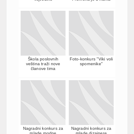
Škola poslovnih
Foto-konkurs "Viki voli
veština traži nove
spomenike"
članove tima
Nagradni konkurs za
Nagradni konkurs za
mlade modne
mlade dizajnere