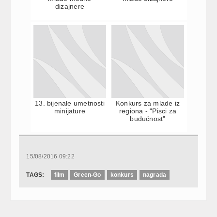
dizajnere
13. bijenale umetnosti
Konkurs za mlade iz
minijature
regiona - "Pisci za
budućnost"
15/08/2016 09:22
TAGS:
film
Green-Go
konkurs
nagrada