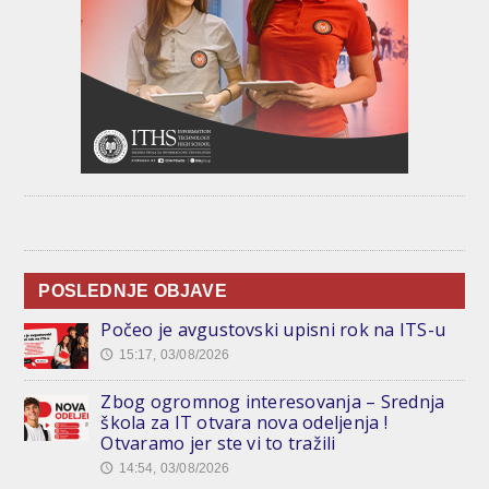
POSLEDNJE OBJAVE
Počeo je avgustovski upisni rok na ITS-u
15:17, 03/08/2026
🕔
Zbog ogromnog interesovanja – Srednja
škola za IT otvara nova odeljenja !
Otvaramo jer ste vi to tražili
14:54, 03/08/2026
🕔