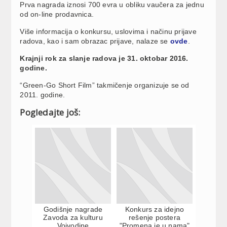
Prva nagrada iznosi 700 evra u obliku vaučera za jednu
od on-line prodavnica.
Više informacija o konkursu, uslovima i načinu prijave
radova, kao i sam obrazac prijave, nalaze se
ovde
.
Krajnji rok za slanje radova je 31. oktobar 2016.
godine.
“Green-Go Short Film” takmičenje organizuje se od
2011. godine.
Pogledajte još:
Godišnje nagrade
Konkurs za idejno
Zavoda za kulturu
rešenje postera
Vojvodine
"Promena je u nama"