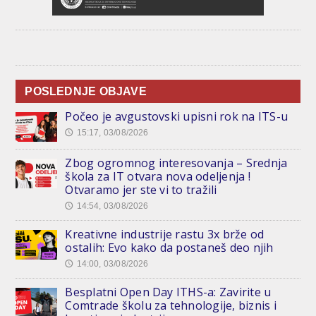
POSLEDNJE OBJAVE
Počeo je avgustovski upisni rok na ITS-u
15:17, 03/08/2026
🕔
Zbog ogromnog interesovanja – Srednja
škola za IT otvara nova odeljenja !
Otvaramo jer ste vi to tražili
14:54, 03/08/2026
🕔
Kreativne industrije rastu 3x brže od
ostalih: Evo kako da postaneš deo njih
14:00, 03/08/2026
🕔
Besplatni Open Day ITHS-a: Zavirite u
Comtrade školu za tehnologije, biznis i