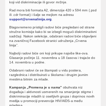
koji vid diskriminacije ili govor mržnje.
Rad mora biti formata A2, dimenzije 420 x 594 mm (.psd
ili .cdr format) i šalje se mejlom na adresu
support@crvenalinija.org
.
Blagovremeno pristigli radovi biće pregledani od strane
stručne komisije kako bi se izbegli mogući diskriminativni
sadržaji. Nakon selekcije, odabrani radovi biće objavljeni
na zvaničnoj Facebook stranici udruženja „Crvena
linija”.
Najbolji radovi biće oni koji prikupe najviše like-ova.
Glasanje počinje 11. novembra u 18 časova i trajaće do
14. novembra u podne.
Odabrani radovi će se štampati u vidu postera,
razglednica i distribuirati u školama i drugim javnim
mestima bitnim za mlade.
Kampanja „Promena je u nama”
obuhvata niz
događaja i aktivnosti usmerenih na smanjenje stigme i
diskriminacije mladih iz osetljivih grupa i doprinos novih
medija u promociji prevencije HIV/AIDS-a među
mladima.