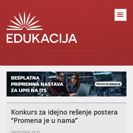
☰
Konkurs za idejno rešenje postera
“Promena je u nama”
26/10/2016 18:31