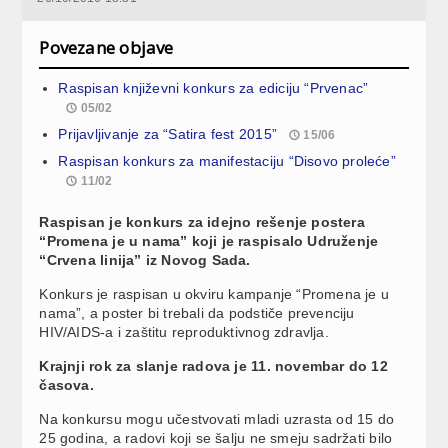
Povezane objave
Raspisan književni konkurs za ediciju “Prvenac”
05/02
Prijavljivanje za “Satira fest 2015”
15/06
Raspisan konkurs za manifestaciju “Disovo proleće”
11/02
Raspisan je konkurs za idejno rešenje postera
“Promena je u nama” koji je raspisalo Udruženje
“Crvena linija” iz Novog Sada.
Konkurs je raspisan u okviru kampanje “Promena je u
nama”, a poster bi trebali da podstiče prevenciju
HIV/AIDS-a i zaštitu reproduktivnog zdravlja.
Krajnji rok za slanje radova je 11. novembar do 12
časova.
Na konkursu mogu učestvovati mladi uzrasta od 15 do
25 godina, a radovi koji se šalju ne smeju sadržati bilo