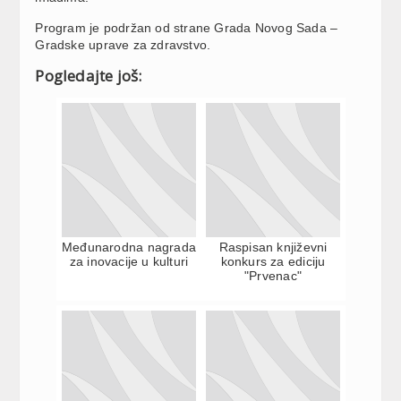
Program je podržan od strane Grada Novog Sada –
Gradske uprave za zdravstvo.
Pogledajte još:
Međunarodna nagrada
Raspisan književni
za inovacije u kulturi
konkurs za ediciju
"Prvenac"