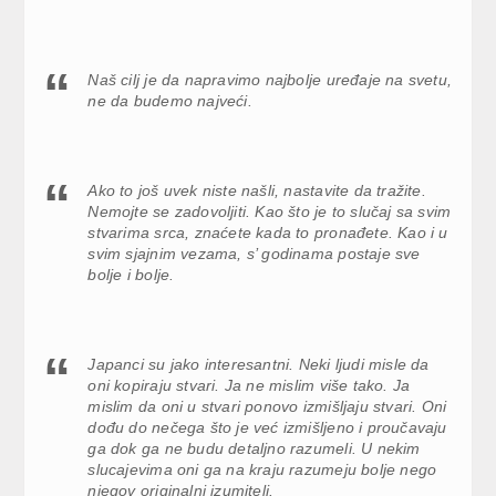
Naš cilj je da napravimo najbolje uređaje na svetu,
ne da budemo najveći.
Ako to još uvek niste našli, nastavite da tražite.
Nemojte se zadovoljiti. Kao što je to slučaj sa svim
stvarima srca, znaćete kada to pronađete. Kao i u
svim sjajnim vezama, s’ godinama postaje sve
bolje i bolje.
Japanci su jako interesantni. Neki ljudi misle da
oni kopiraju stvari. Ja ne mislim više tako. Ja
mislim da oni u stvari ponovo izmišljaju stvari. Oni
dođu do nečega što je već izmišljeno i proučavaju
ga dok ga ne budu detaljno razumeli. U nekim
slucajevima oni ga na kraju razumeju bolje nego
njegov originalni izumitelj.