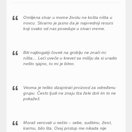
Omiljena stvar u mome životu ne košta ništa u
novcu. Stvarno je jasno da je najvredniji resurs
koji svako od nas poseduje u stvari vreme.
Biti najbogatiji čovek na groblju ne znači mi
ništa… Leći uveče u krevet sa mišlju da si uradio
nešto sjajno, to mi je bitno.
Veoma je teško dizajnirati proizvod za određenu
grupu. Često ljudi ne znaju šta žele dok im to ne
pokažeš.
Moraš verovati u nešto – sebe, sudbinu, život,
karmu, bilo šta. Ovaj pristup me nikada nije