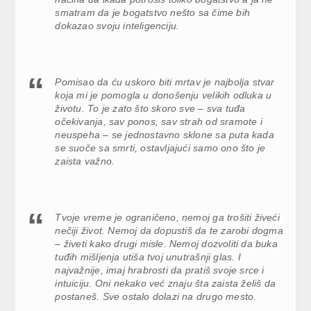
smatram da je bogatstvo nešto sa čime bih
dokazao svoju inteligenciju.
Pomisao da ću uskoro biti mrtav je najbolja stvar
koja mi je pomogla u donošenju velikih odluka u
životu. To je zato što skoro sve – sva tuđa
očekivanja, sav ponos, sav strah od sramote i
neuspeha – se jednostavno sklone sa puta kada
se suoče sa smrti, ostavljajući samo ono što je
zaista važno.
Tvoje vreme je ograničeno, nemoj ga trošiti živeći
nečiji život. Nemoj da dopustiš da te zarobi dogma
– živeti kako drugi misle. Nemoj dozvoliti da buka
tuđih mišljenja utiša tvoj unutrašnji glas. I
najvažnije, imaj hrabrosti da pratiš svoje srce i
intuiciju. Oni nekako već znaju šta zaista želiš da
postaneš. Sve ostalo dolazi na drugo mesto.