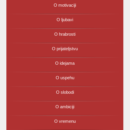
O motivaciji
O ljubavi
O hrabrosti
O prijateljstvu
O idejama
O uspehu
O slobodi
O ambiciji
O vremenu