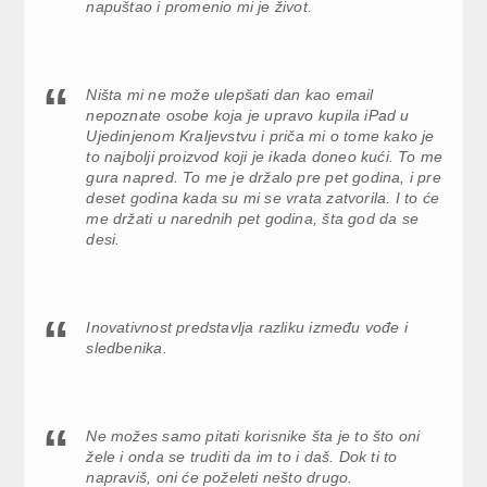
napuštao i promenio mi je život.
Ništa mi ne može ulepšati dan kao email
nepoznate osobe koja je upravo kupila iPad u
Ujedinjenom Kraljevstvu i priča mi o tome kako je
to najbolji proizvod koji je ikada doneo kući. To me
gura napred. To me je držalo pre pet godina, i pre
deset godina kada su mi se vrata zatvorila. I to će
me držati u narednih pet godina, šta god da se
desi.
Inovativnost predstavlja razliku između vođe i
sledbenika.
Ne možes samo pitati korisnike šta je to što oni
žele i onda se truditi da im to i daš. Dok ti to
napraviš, oni će poželeti nešto drugo.