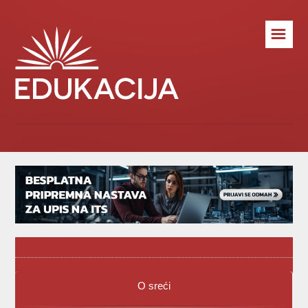
☰
O sreći