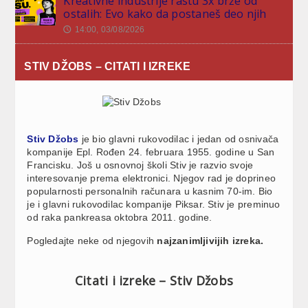
Kreativne industrije rastu 3x brže od
ostalih: Evo kako da postaneš deo njih
14:00, 03/08/2026
🕔
STIV DŽOBS – CITATI I IZREKE
Stiv Džobs
je bio glavni rukovodilac i jedan od osnivača
kompanije
Epl
. Rođen 24. februara 1955. godine u San
Francisku. Još u osnovnoj školi Stiv je razvio svoje
interesovanje prema elektronici. Njegov rad je doprineo
popularnosti personalnih računara u kasnim 70-im. Bio
je i glavni rukovodilac kompanije
Piksar. Stiv je preminuo
od raka pankreasa oktobra 2011. godine.
Pogledajte neke od njegovih
najzanimljivijih izreka.
Citati i izreke – Stiv Džobs