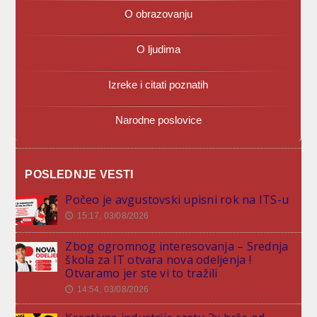
O obrazovanju
O ljudima
Izreke i citati poznatih
Narodne poslovice
POSLEDNJE VESTI
Počeo je avgustovski upisni rok na ITS-u
15:17, 03/08/2026
🕔
Zbog ogromnog interesovanja – Srednja
škola za IT otvara nova odeljenja !
Otvaramo jer ste vi to tražili
14:54, 03/08/2026
🕔