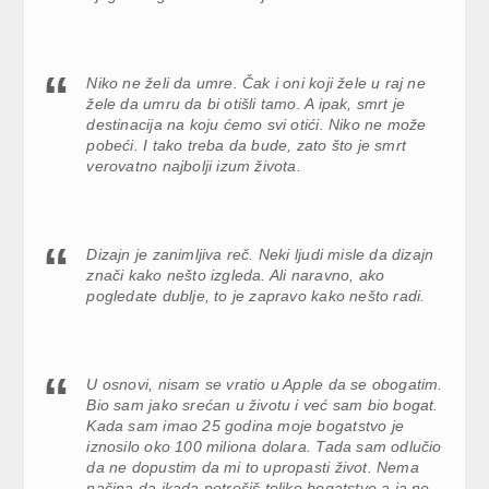
Niko ne želi da umre. Čak i oni koji žele u raj ne
žele da umru da bi otišli tamo. A ipak, smrt je
destinacija na koju ćemo svi otići. Niko ne može
pobeći. I tako treba da bude, zato što je smrt
verovatno najbolji izum života.
Dizajn je zanimljiva reč. Neki ljudi misle da dizajn
znači kako nešto izgleda. Ali naravno, ako
pogledate dublje, to je zapravo kako nešto radi.
U osnovi, nisam se vratio u Apple da se obogatim.
Bio sam jako srećan u životu i već sam bio bogat.
Kada sam imao 25 godina moje bogatstvo je
iznosilo oko 100 miliona dolara. Tada sam odlučio
da ne dopustim da mi to upropasti život. Nema
načina da ikada potrošiš toliko bogatstvo a ja ne