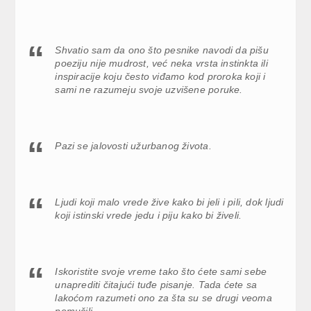
Shvatio sam da ono što pesnike navodi da pišu
poeziju nije mudrost, već neka vrsta instinkta ili
inspiracije koju često viđamo kod proroka koji i
sami ne razumeju svoje uzvišene poruke.
Pazi se jalovosti užurbanog života.
Ljudi koji malo vrede žive kako bi jeli i pili, dok ljudi
koji istinski vrede jedu i piju kako bi živeli.
Iskoristite svoje vreme tako što ćete sami sebe
unaprediti čitajući tuđe pisanje. Tada ćete sa
lakoćom razumeti ono za šta su se drugi veoma
pomučili.