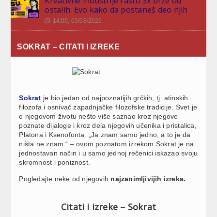
Kreativne industrije rastu 3x brže od
ostalih: Evo kako da postaneš deo njih
14:00, 03/08/2026
🕔
SOKRAT – CITATI I IZREKE
Sokrat
je bio jedan od najpoznatijih grčkih, tj. atinskih
filozofa i osnivač zapadnjačke filozofske tradicije. Svet je
o njegovom životu nešto više saznao kroz njegove
poznate dijaloge i kroz dela njegovih učenika i pristalica,
Platona i Ksenofonta. „Ja znam samo jedno, a to je da
ništa ne znam.“ – ovom poznatom izrekom Sokrat je na
jednostavan način i u samo jednoj rečenici iskazao svoju
skromnost i poniznost.
Pogledajte neke od njegovih
najzanimljivijih izreka.
Citati i izreke – Sokrat