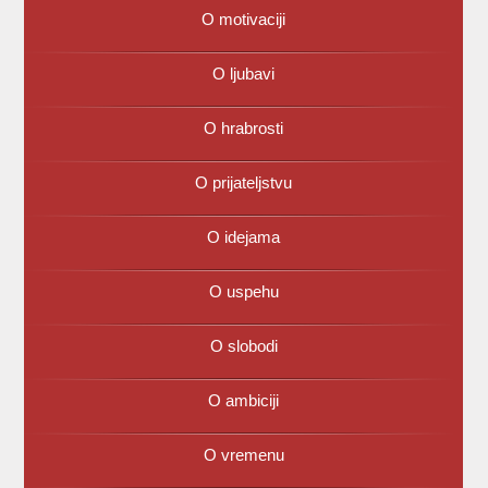
O motivaciji
O ljubavi
O hrabrosti
O prijateljstvu
O idejama
O uspehu
O slobodi
O ambiciji
O vremenu