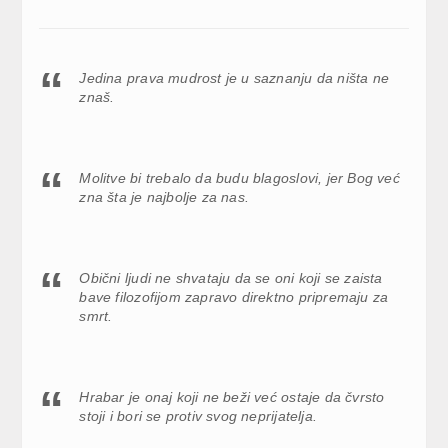
Jedina prava mudrost je u saznanju da ništa ne
znaš.
Molitve bi trebalo da budu blagoslovi, jer Bog već
zna šta je najbolje za nas.
Obični ljudi ne shvataju da se oni koji se zaista
bave filozofijom zapravo direktno pripremaju za
smrt.
Hrabar je onaj koji ne beži već ostaje da čvrsto
stoji i bori se protiv svog neprijatelja.