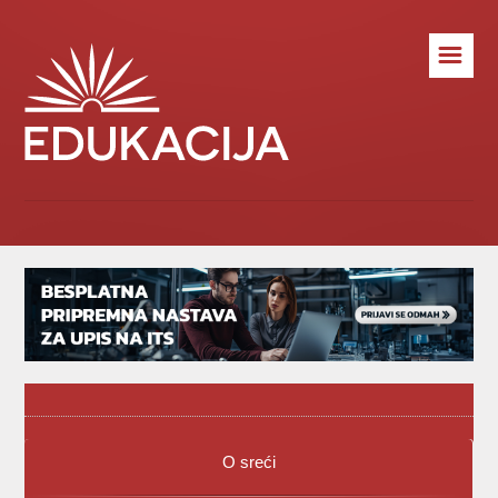
☰
O sreći