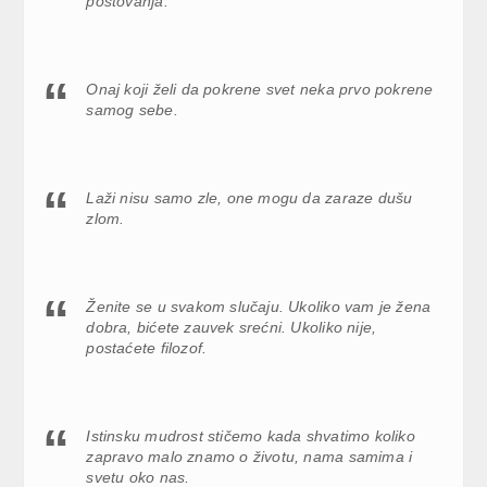
poštovanja.
Onaj koji želi da pokrene svet neka prvo pokrene
samog sebe.
Laži nisu samo zle, one mogu da zaraze dušu
zlom.
Ženite se u svakom slučaju. Ukoliko vam je žena
dobra, bićete zauvek srećni. Ukoliko nije,
postaćete filozof.
Istinsku mudrost stičemo kada shvatimo koliko
zapravo malo znamo o životu, nama samima i
svetu oko nas.