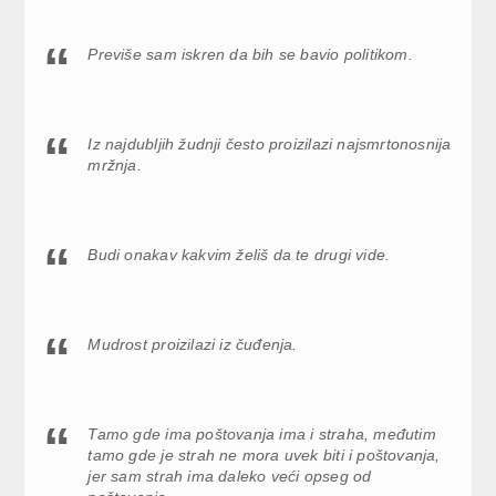
Previše sam iskren da bih se bavio politikom.
Iz najdubljih žudnji često proizilazi najsmrtonosnija
mržnja.
Budi onakav kakvim želiš da te drugi vide.
Mudrost proizilazi iz čuđenja.
Tamo gde ima poštovanja ima i straha, međutim
tamo gde je strah ne mora uvek biti i poštovanja,
jer sam strah ima daleko veći opseg od