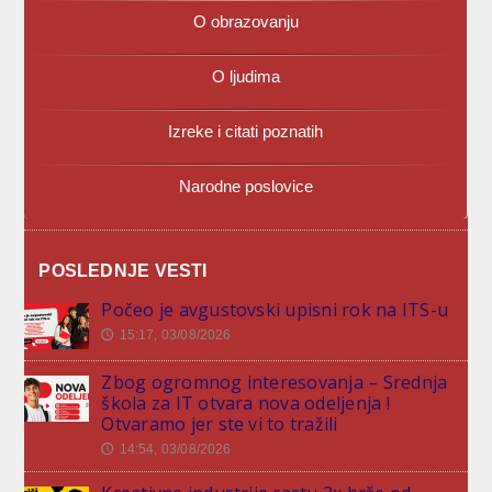
O obrazovanju
O ljudima
Izreke i citati poznatih
Narodne poslovice
POSLEDNJE VESTI
Počeo je avgustovski upisni rok na ITS-u
15:17, 03/08/2026
🕔
Zbog ogromnog interesovanja – Srednja
škola za IT otvara nova odeljenja !
Otvaramo jer ste vi to tražili
14:54, 03/08/2026
🕔