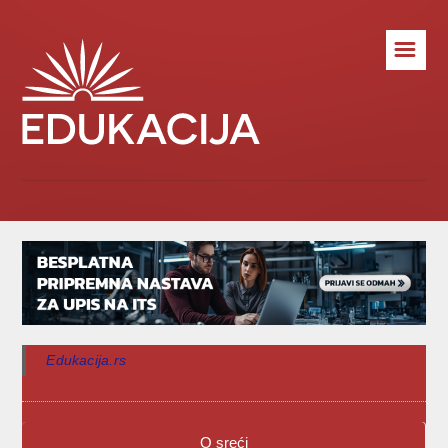
☰
Edukacija.rs
O sreći