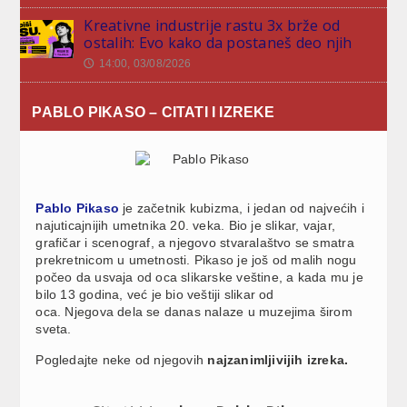
Kreativne industrije rastu 3x brže od
ostalih: Evo kako da postaneš deo njih
14:00, 03/08/2026
🕔
PABLO PIKASO – CITATI I IZREKE
Pablo Pikaso
je začetnik kubizma, i jedan od najvećih i
najuticajnijih umetnika 20. veka. Bio je slikar, vajar,
grafičar i scenograf, a njegovo stvaralaštvo se smatra
prekretnicom u umetnosti. Pikaso je još od malih nogu
počeo da usvaja od oca slikarske veštine, a kada mu je
bilo 13 godina, već je bio veštiji slikar od
oca. Njegova dela se danas nalaze u muzejima širom
sveta.
Pogledajte neke od njegovih
najzanimljivijih izreka.