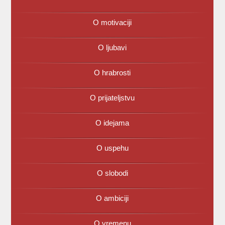
O motivaciji
O ljubavi
O hrabrosti
O prijateljstvu
O idejama
O uspehu
O slobodi
O ambiciji
O vremenu