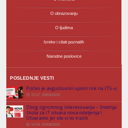
O obrazovanju
O ljudima
Izreke i citati poznatih
Narodne poslovice
POSLEDNJE VESTI
Počeo je avgustovski upisni rok na ITS-u
15:17, 03/08/2026
🕔
Zbog ogromnog interesovanja – Srednja
škola za IT otvara nova odeljenja !
Otvaramo jer ste vi to tražili
14:54, 03/08/2026
🕔