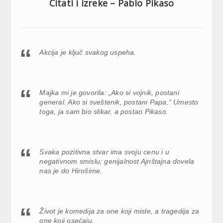
Citati i izreke – Pablo Pikaso
Akcija je ključ svakog uspeha.
Majka mi je govorila: „Ako si vojnik, postani
general. Ako si sveštenik, postani Papa.“ Umesto
toga, ja sam bio slikar, a postao Pikaso.
Svaka pozitivna stvar ima svoju cenu i u
negativnom smislu; genijalnost Ajnštajna dovela
nas je do Hirošime.
Život je komedija za one koji misle, a tragedija za
one koji osećaju.