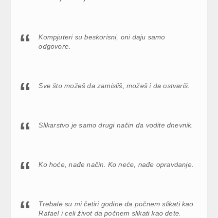
Kompjuteri su beskorisni, oni daju samo
odgovore.
Sve što možeš da zamisliš, možeš i da ostvariš.
Slikarstvo je samo drugi način da vodite dnevnik.
Ko hoće, nađe način. Ko neće, nađe opravdanje.
Trebale su mi četiri godine da počnem slikati kao
Rafael i celi život da počnem slikati kao dete.