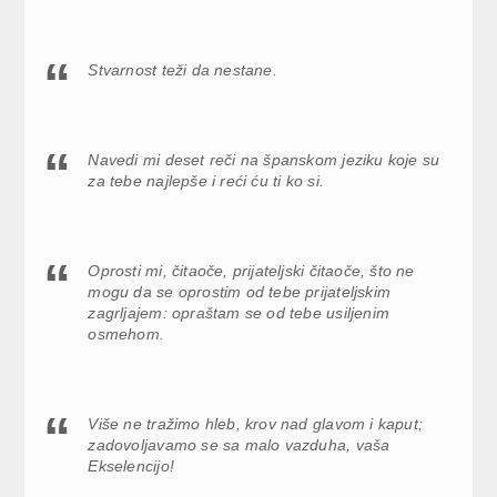
Stvarnost teži da nestane.
Navedi mi deset reči na španskom jeziku koje su
za tebe najlepše i reći ću ti ko si.
Oprosti mi, čitaoče, prijateljski čitaoče, što ne
mogu da se oprostim od tebe prijateljskim
zagrljajem: opraštam se od tebe usiljenim
osmehom.
Više ne tražimo hleb, krov nad glavom i kaput;
zadovoljavamo se sa malo vazduha, vaša
Ekselencijo!