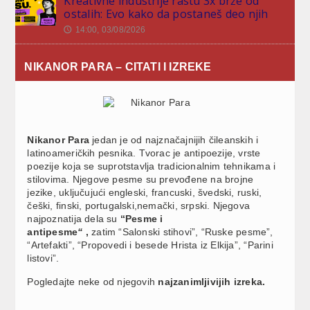
Kreativne industrije rastu 3x brže od
ostalih: Evo kako da postaneš deo njih
14:00, 03/08/2026
🕔
NIKANOR PARA – CITATI I IZREKE
Nikanor Para
jedan je od najznačajnijih čileanskih i
latinoameričkih pesnika. Tvorac je antipoezije, vrste
poezije koja se suprotstavlja tradicionalnim tehnikama i
stilovima. Njegove pesme su prevođene na brojne
jezike, uključujući engleski, francuski, švedski, ruski,
češki, finski, portugalski,nemački, srpski. Njegova
najpoznatija dela su
“Pesme i
antipesme
“
,
zatim “Salonski stihovi”, “Ruske pesme”,
“Artefakti”, “Propovedi i besede Hrista iz Elkija”, “Parini
listovi”.
Pogledajte neke od njegovih
najzanimljivijih izreka.