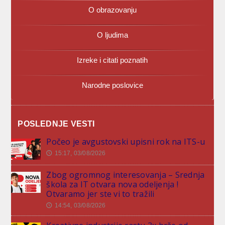
O obrazovanju
O ljudima
Izreke i citati poznatih
Narodne poslovice
POSLEDNJE VESTI
Počeo je avgustovski upisni rok na ITS-u
15:17, 03/08/2026
🕔
Zbog ogromnog interesovanja – Srednja
škola za IT otvara nova odeljenja !
Otvaramo jer ste vi to tražili
14:54, 03/08/2026
🕔