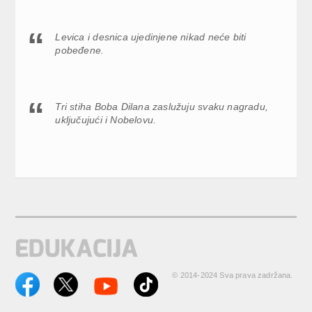
Levica i desnica ujedinjene nikad neće biti
pobeđene.
Tri stiha Boba Dilana zaslužuju svaku nagradu,
uključujući i Nobelovu.
© 2014-2024 Sva prava zadržana.