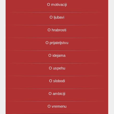
O motivaciji
O ljubavi
O hrabrosti
O prijateljstvu
O idejama
O uspehu
O slobodi
O ambiciji
O vremenu