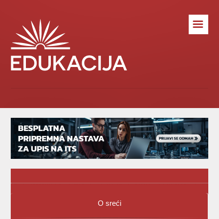
☰
O sreći