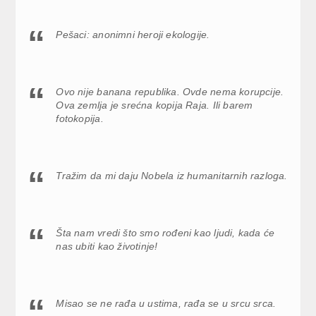
Pešaci: anonimni heroji ekologije.
Ovo nije banana republika. Ovde nema korupcije.
Ova zemlja je srećna kopija Raja. Ili barem
fotokopija.
Tražim da mi daju Nobela iz humanitarnih razloga.
Šta nam vredi što smo rođeni kao ljudi, kada će
nas ubiti kao životinje!
Misao se ne rađa u ustima, rađa se u srcu srca.