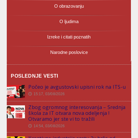
O obrazovanju
O ljudima
Izreke i citati poznatih
Narodne poslovice
POSLEDNJE VESTI
Počeo je avgustovski upisni rok na ITS-u
15:17, 03/08/2026
🕔
Zbog ogromnog interesovanja – Srednja
škola za IT otvara nova odeljenja !
Otvaramo jer ste vi to tražili
14:54, 03/08/2026
🕔