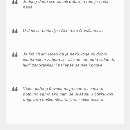
Jednog dana sve će biti dobro, u tom je naša
nada.
U deci se obnavlja i čisti reka čovečanstva.
Ja još nisam video da je neko koga su dobro
istabanali to zaboravio, ali sam sto puta video da
ljudi zaboravljaju i najlepše savete i pouke.
Vrline jednog čoveka mi primamo i cenimo
potpuno samo ako nam se ukazuju u obliku koji
odgovara našim shvatanjima i sklonostima.