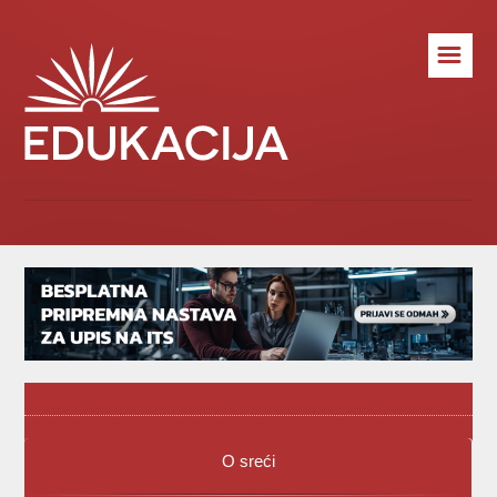
☰
O sreći