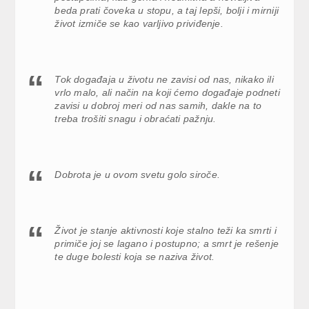
beda prati čoveka u stopu, a taj lepši, bolji i mirniji
život izmiče se kao varljivo priviđenje.
Tok događaja u životu ne zavisi od nas, nikako ili
vrlo malo, ali način na koji ćemo događaje podneti
zavisi u dobroj meri od nas samih, dakle na to
treba trošiti snagu i obraćati pažnju.
Dobrota je u ovom svetu golo siroče.
Život je stanje aktivnosti koje stalno teži ka smrti i
primiče joj se lagano i postupno; a smrt je rešenje
te duge bolesti koja se naziva život.