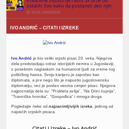
Kreativne industrije rastu 3x brže od
ostalih: Evo kako da postaneš deo njih
14:00, 03/08/2026
🕔
IVO ANDRIĆ – CITATI I IZREKE
Ivo Andrić
je bio veliki srpski pisac 20. veka. Njegova
dela predstavljaju odraz istorijskih nemira u Jugoslaviji,
s posebnim naglaskom na humanost ljudi za vreme tog
političkog haosa. Svoju karijeru je započeo kao
diplomata, a pre nego što je napustio jugoslovensku
diplomatiju, već je postao veoma cenjen pisac. Njegova
najpoznatija dela su: “Prokleta avlija“, “Na Drini ćuprija“,
“Travnička hronika”, “Gospođica“ i mnoga druga.
Pogledajte neke od
najzanimljivijih izreka
, jednog od
najvećih srpskih pisaca.
Citati i izreke – Ivo Andrić