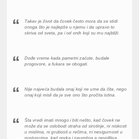
Takav je život da čovek često mora da se stidi
onoga što je najlepše u njemu i da upravo to
skriva od sveta, pa i od onih koji su mu najbliži.
Dođe vreme kada pametni zaćute, budale
progovore, a fukara se obogati.
Nije najveća budala onaj koji ne ume da čita, nego
onaj koji misli da je sve ono što pročita istina.
Šta vredi imati mnogo i biti nešto, kad čovek ne
može da se oslobodi straha od sirotinje, ni niskosti
u mislima, ni grubosti u rečima, ni nesigurnosti u
postupcima, kad gorka i neumitna a nevidljiva