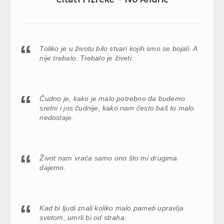
Toliko je u životu bilo stvari kojih smo se bojali. A
nije trebalo. Trebalo je živeti.
Čudno je, kako je malo potrebno da budemo
sretni i jos čudnije, kako nam često baš to malo
nedostaje.
Život nam vraća samo ono što mi drugima
dajemo.
Kad bi ljudi znali koliko malo pameti upravlja
svetom, umrli bi od straha.