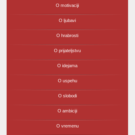
O motivaciji
O ljubavi
O hrabrosti
O prijateljstvu
O idejama
O uspehu
O slobodi
O ambiciji
O vremenu