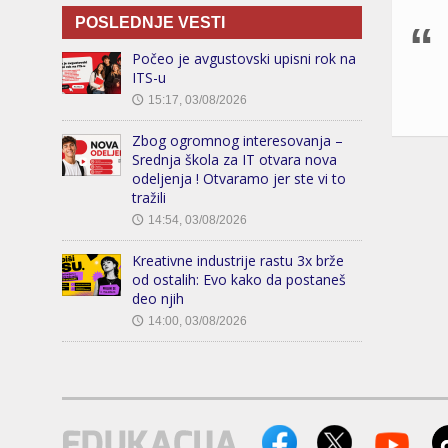
POSLEDNJE VESTI
Počeo je avgustovski upisni rok na
ITS-u
15:17, 03/08/2026
🕔
Zbog ogromnog interesovanja –
Srednja škola za IT otvara nova
odeljenja ! Otvaramo jer ste vi to
tražili
14:54, 03/08/2026
🕔
Kreativne industrije rastu 3x brže
od ostalih: Evo kako da postaneš
deo njih
14:00, 03/08/2026
🕔