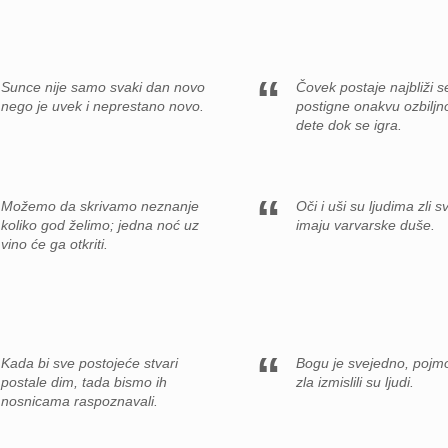
Sunce nije samo svaki dan novo
Čovek postaje najbliži s
nego je uvek i neprestano novo.
postigne onakvu ozbiljn
dete dok se igra.
Možemo da skrivamo neznanje
Oči i uši su ljudima zli 
koliko god želimo; jedna noć uz
imaju varvarske duše.
vino će ga otkriti.
Kada bi sve postojeće stvari
Bogu je svejedno, pojm
postale dim, tada bismo ih
zla izmislili su ljudi.
nosnicama raspoznavali.