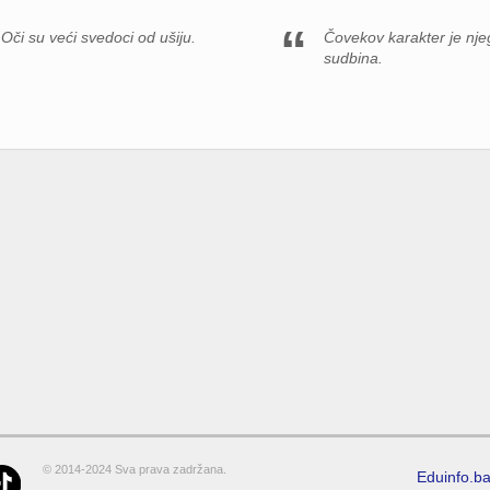
Oči su veći svedoci od ušiju.
Čovekov karakter je nj
sudbina.
© 2014-2024 Sva prava zadržana.
Eduinfo.b