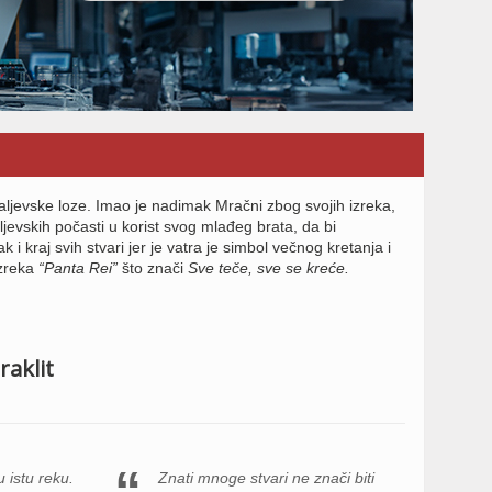
 kraljevske loze. Imao je nadimak Mračni zbog svojih izreka,
jevskih počasti u korist svog mlađeg brata, da bi
k i kraj svih stvari jer je vatra je simbol večnog kretanja i
izreka
“Panta Rei”
što znači
Sve teče, sve se kreće.
raklit
 istu reku.
Znati mnoge stvari ne znači biti