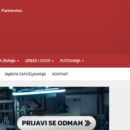
Partnerstvo
A ZNANJA
IZREKE I CITATI
PUTOVANJA
SAJMOVI ZAPOŠLJAVANJA
KONTAKT