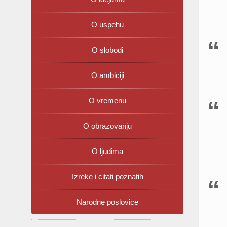
O uspehu
O slobodi
O ambiciji
O vremenu
O obrazovanju
O ljudima
Izreke i citati poznatih
Narodne poslovice