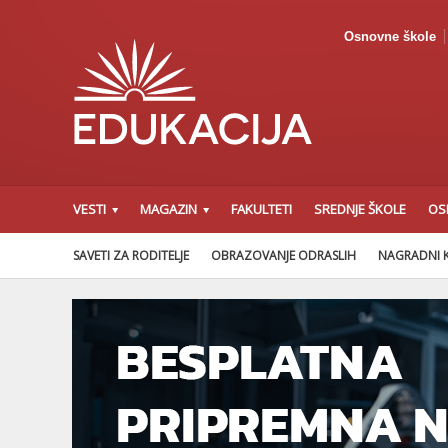
Osnovne škole
VESTI
MAGAZIN
FAKULTETI
SREDNJE ŠKOLE
OS
SAVETI ZA RODITELJE
OBRAZOVANJE ODRASLIH
NAGRADNI 