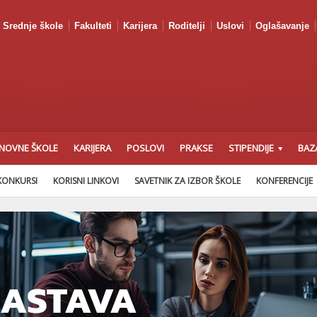
Srednje škole
Fakulteti
Karijera
Roditelji
Uslovi
Oglašavanje
NOVNE ŠKOLE
KARIJERA
POSLOVI
PRAKSE
STIPENDIJE
BAZ
KONKURSI
KORISNI LINKOVI
SAVETNIK ZA IZBOR ŠKOLE
KONFERENCIJE