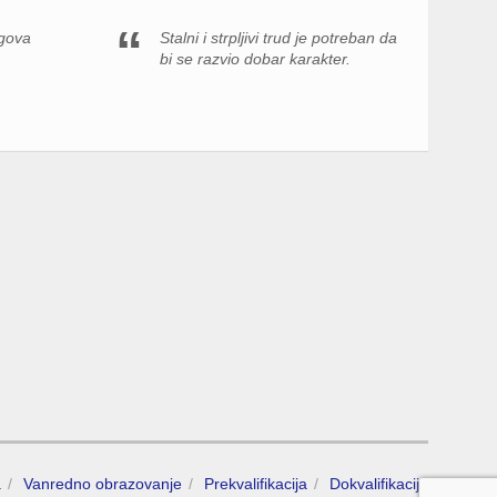
egova
Stalni i strpljivi trud je potreban da
bi se razvio dobar karakter.
a
Vanredno obrazovanje
Prekvalifikacija
Dokvalifikacija