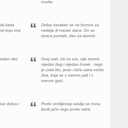
mudar.
ebi kada
Dobar karakter se ne formira za
ost koju ima
nedelju ili mesec dana. On se
stvara pomalo, dan za danom.
svedoci ako
Ovaj svet, isti za sve, nije stvorio
nijedan bog i nijedan čovek , nego
je uvek bio, jeste i biće vatra večito
živa, koja se s merom pali i s
merom gasi.
ove dobra i
Protiv smišljenog nasilja se mora
boriti jače nego protiv vatre.