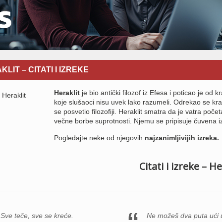
LIT – CITATI I IZREKE
Heraklit
je bio antički filozof iz Efesa i poticao je od
koje slušaoci nisu uvek lako razumeli. Odrekao se kral
se posvetio filozofiji. Heraklit smatra da je vatra početa
večne borbe suprotnosti. Njemu se pripisuje čuvena 
Pogledajte neke od njegovih
najzanimljivijih izreka.
Citati i izreke – He
Sve teče, sve se kreće.
Ne možeš dva puta ući u