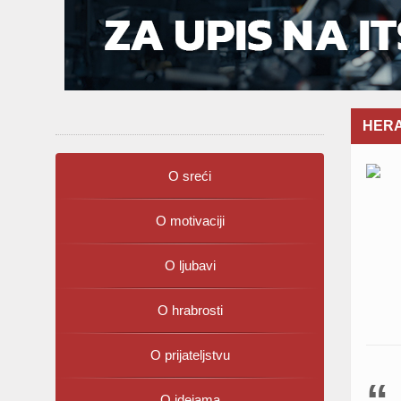
HERAK
O sreći
O motivaciji
O ljubavi
O hrabrosti
O prijateljstvu
O idejama