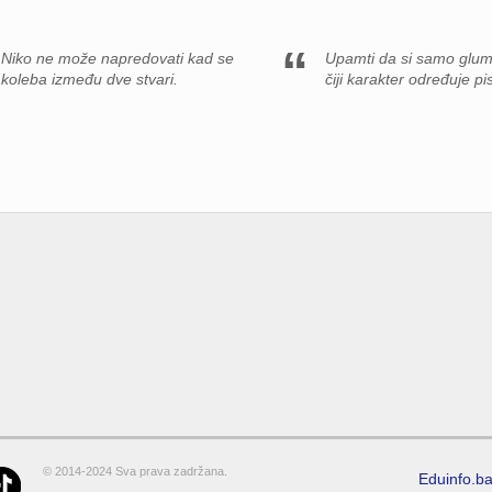
Niko ne može napredovati kad se
Upamti da si samo glum
koleba između dve stvari.
čiji karakter određuje pi
© 2014-2024 Sva prava zadržana.
Eduinfo.b