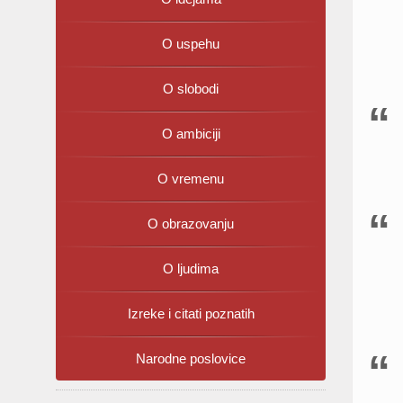
O uspehu
O slobodi
O ambiciji
O vremenu
O obrazovanju
O ljudima
Izreke i citati poznatih
Narodne poslovice