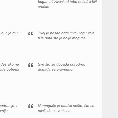
bogat, ali zavisi od tebe hoćeš li biti
srećan.
lo, nije mu
Tvoj je posao odglumiti ulogu koja
ti je data što je bolje moguće.
udeš ako ne
Sve što se događa prirodno,
u gde pobeda
događa se pravedno.
udrac je, i
Nemoguće je naučiti nešto, što se
volju.
misli, da se već zna.