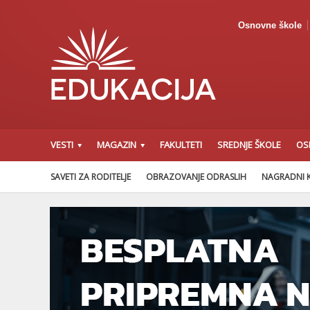
Osnovne škole
VESTI
MAGAZIN
FAKULTETI
SREDNJE ŠKOLE
OS
SAVETI ZA RODITELJE
OBRAZOVANJE ODRASLIH
NAGRADNI 