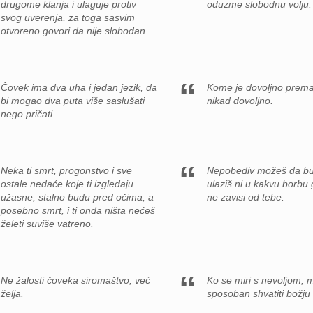
drugome klanja i ulaguje protiv
oduzme slobodnu volju.
svog uverenja, za toga sasvim
otvoreno govori da nije slobodan.
Čovek ima dva uha i jedan jezik, da
Kome je dovoljno prema
bi mogao dva puta više saslušati
nikad dovoljno.
nego pričati.
Neka ti smrt, progonstvo i sve
Nepobediv možeš da b
ostale nedaće koje ti izgledaju
ulaziš ni u kakvu borb
užasne, stalno budu pred očima, a
ne zavisi od tebe.
posebno smrt, i ti onda ništa nećeš
želeti suviše vatreno.
Ne žalosti čoveka siromaštvo, već
Ko se miri s nevoljom, m
želja.
sposoban shvatiti božju 