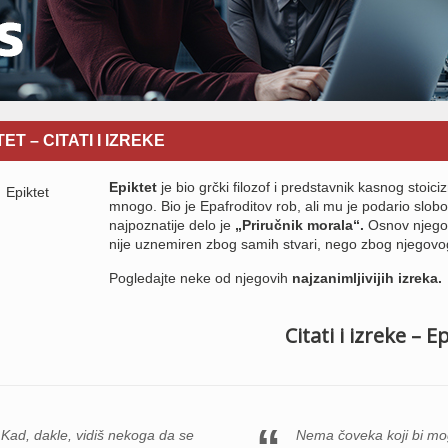
ET – CITATI I IZREKE
Epiktet
je bio grčki filozof i predstavnik kasnog sto
mnogo. Bio je Epafroditov rob, ali mu je podario slob
najpoznatije delo je
„Priručnik morala“.
Osnov njegov
nije uznemiren zbog samih stvari, nego zbog njegovog 
Pogledajte neke od njegovih
najzanimljivijih izreka.
Citati i izreke – E
Kad, dakle, vidiš nekoga da se
Nema čoveka koji bi mo