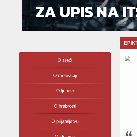
EPIKT
O sreći
O motivaciji
O ljubavi
O hrabrosti
O prijateljstvu
O idejama