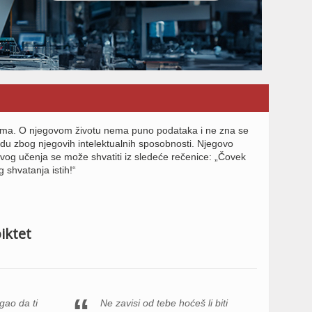
icizma. O njegovom životu nema puno podataka i ne zna se
odu zbog njegovih intelektualnih sposobnosti. Njegovo
og učenja se može shvatiti iz sledeće rečenice: „Čovek
shvatanja istih!“
piktet
gao da ti
Ne zavisi od tebe hoćeš li biti