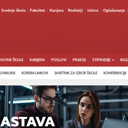
Srednje škole
Fakulteti
Karijera
Roditelji
Uslovi
Oglašavanje
NOVNE ŠKOLE
KARIJERA
POSLOVI
PRAKSE
STIPENDIJE
BAZ
KONKURSI
KORISNI LINKOVI
SAVETNIK ZA IZBOR ŠKOLE
KONFERENCIJE