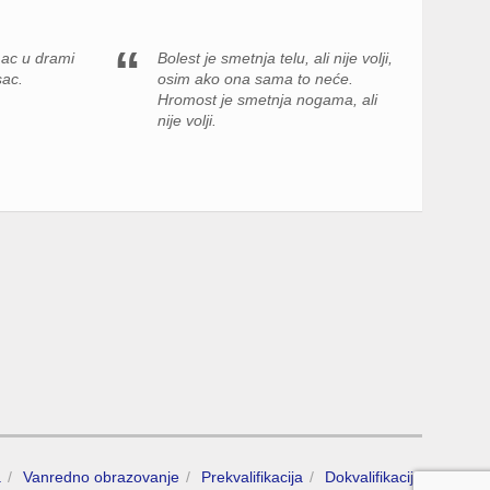
ac u drami
Bolest je smetnja telu, ali nije volji,
sac.
osim ako ona sama to neće.
Hromost je smetnja nogama, ali
nije volji.
a
Vanredno obrazovanje
Prekvalifikacija
Dokvalifikacija