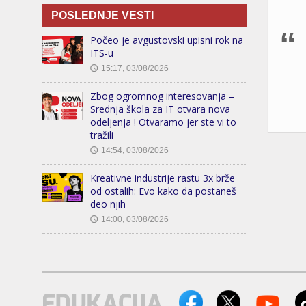
POSLEDNJE VESTI
Počeo je avgustovski upisni rok na
ITS-u
15:17, 03/08/2026
🕔
Zbog ogromnog interesovanja –
Srednja škola za IT otvara nova
odeljenja ! Otvaramo jer ste vi to
tražili
14:54, 03/08/2026
🕔
Kreativne industrije rastu 3x brže
od ostalih: Evo kako da postaneš
deo njih
14:00, 03/08/2026
🕔