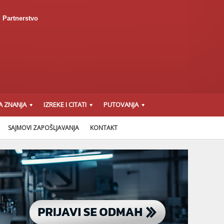
Partnerstvo
A ZNANJA
IZREKE I CITATI
PUTOVANJA
SAJMOVI ZAPOŠLJAVANJA
KONTAKT