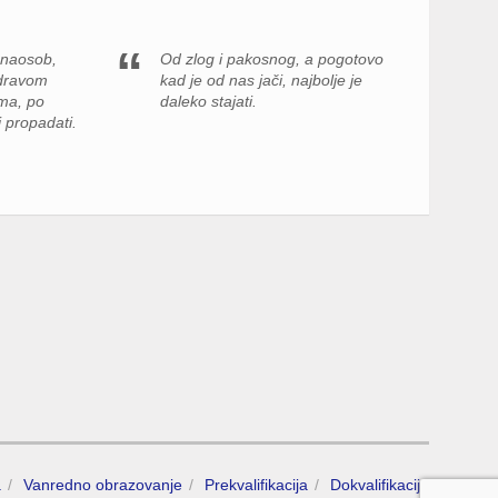
onaosob,
Od zlog i pakosnog, a pogotovo
zdravom
kad je od nas jači, najbolje je
ma, po
daleko stajati.
i propadati.
a
Vanredno obrazovanje
Prekvalifikacija
Dokvalifikacija