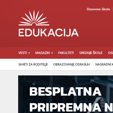
Osnovne škole
VESTI
MAGAZIN
FAKULTETI
SREDNJE ŠKOLE
OS
SAVETI ZA RODITELJE
OBRAZOVANJE ODRASLIH
NAGRADNI 