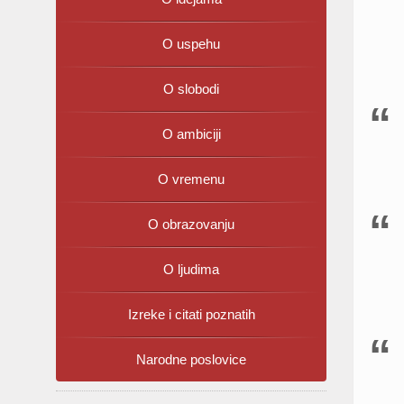
O uspehu
O slobodi
O ambiciji
O vremenu
O obrazovanju
O ljudima
Izreke i citati poznatih
Narodne poslovice