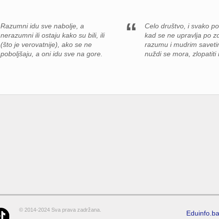
Razumni idu sve nabolje, a
Celo društvo, i svako p
nerazumni ili ostaju kako su bili, ili
kad se ne upravlja po 
(što je verovatnije), ako se ne
razumu i mudrim saveti
poboljšaju, a oni idu sve na gore.
nuždi se mora, zlopatiti 
© 2014-2024 Sva prava zadržana.
Eduinfo.b