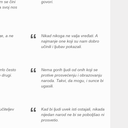
m se čini
govori.
a svoj nos
ge, a ne
Nikad nikoga ne valja vređati. A
najmanje one koji su nam dobro
učinili i ljubav pokazali.
vrlo često
Nema gorih ljudi od onih koji se
 drugi.
protive prosvećenju i obrazovanju
naroda. Takvi, da mogu, i sunce bi
ugasili.
učiteljev
Kad bi ljudi uvek isti ostajali, nikada
nijedan narod ne bi se poboljšao ni
prosvetio.