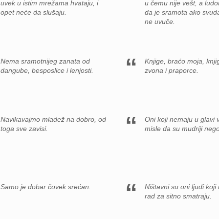
uvek u istim mrežama hvataju, i
u čemu nije vešt, a ludo
opet neće da slušaju.
da je sramota ako svud
ne uvuče.
Nema sramotnijeg zanata od
Knjige, braćo moja, knji
dangube, besposlice i lenjosti.
zvona i praporce.
Navikavajmo mladež na dobro, od
Oni koji nemaju u glavi 
toga sve zavisi.
misle da su mudriji nego
Samo je dobar čovek srećan.
Ništavni su oni ljudi koji 
rad za sitno smatraju.