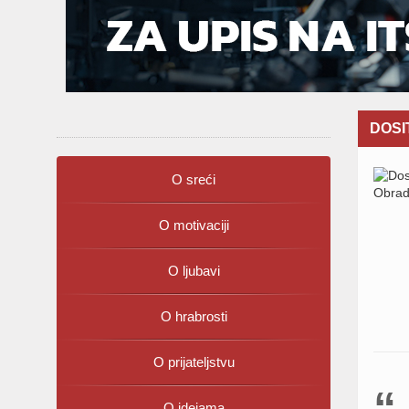
DOSI
O sreći
O motivaciji
O ljubavi
O hrabrosti
O prijateljstvu
O idejama