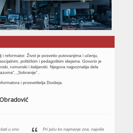
lj i reformator. Život je posvetio putovanjima i učenju,
ocijalnim, političkim i pedagoškim idejama. Govorio je
anski, rumunski i italijanski. Njegova najpoznatija dela
 razuma“, „Sobranije“..
formatora i prosvetitelja Dositeja.
j Obradović
šati u ono
Pri piću ko najmanje zna, najviše