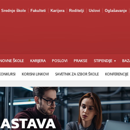
Srednje škole
Fakulteti
Karijera
Roditelji
Uslovi
Oglašavanje
NOVNE ŠKOLE
KARIJERA
POSLOVI
PRAKSE
STIPENDIJE
BAZ
KONKURSI
KORISNI LINKOVI
SAVETNIK ZA IZBOR ŠKOLE
KONFERENCIJE