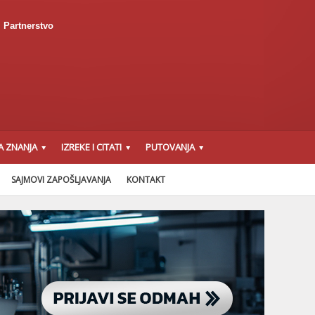
Partnerstvo
A ZNANJA
IZREKE I CITATI
PUTOVANJA
SAJMOVI ZAPOŠLJAVANJA
KONTAKT