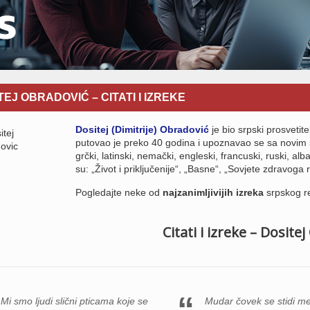
TEJ OBRADOVIĆ – CITATI I IZREKE
Dositej (Dimitrije) Obradović
je bio srpski prosvetite
putovao je preko 40 godina i upoznavao se sa novim s
grčki, latinski, nemački, engleski, francuski, ruski, alb
su: „Život i priključenije“, „Basne“, „Sovjete zdravoga
Pogledajte neke od
najzanimljivijih izreka
srpskog re
Citati i izreke – Dosite
Mi smo ljudi slični pticama koje se
Mudar čovek se stidi me