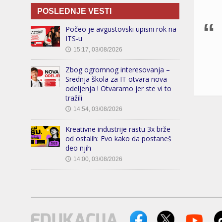
POSLEDNJE VESTI
Počeo je avgustovski upisni rok na
ITS-u
15:17, 03/08/2026
🕔
Zbog ogromnog interesovanja –
Srednja škola za IT otvara nova
odeljenja ! Otvaramo jer ste vi to
tražili
14:54, 03/08/2026
🕔
Kreativne industrije rastu 3x brže
od ostalih: Evo kako da postaneš
deo njih
14:00, 03/08/2026
🕔