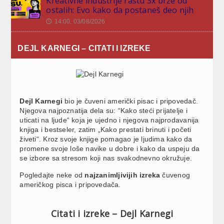
Kreativne industrije rastu 3x brže od
ostalih: Evo kako da postaneš deo njih
14:00, 03/08/2026
🕔
DEJL KARNEGI – CITATI I IZREKE
Dejl Karnegi
bio je čuveni američki pisac i pripovedač.
Njegova najpoznatija dela su: “Kako steći prijatelje i
uticati na ljude“ koja je ujedno i njegova najprodavanija
knjiga i bestseler, zatim „Kako prestati brinuti i početi
živeti“. Kroz svoje knjige pomagao je ljudima kako da
promene svoje loše navike u dobre i kako da uspeju da
se izbore sa stresom koji nas svakodnevno okružuje.
Pogledajte neke od
najzanimljivijih izreka
čuvenog
američkog pisca i pripovedača.
Citati i izreke – Dejl Karnegi