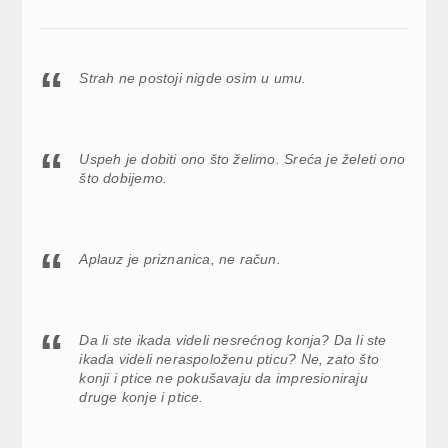
Strah ne postoji nigde osim u umu.
Uspeh je dobiti ono što želimo. Sreća je želeti ono
što dobijemo.
Aplauz je priznanica, ne račun.
Da li ste ikada videli nesrećnog konja? Da li ste
ikada videli neraspoloženu pticu? Ne, zato što
konji i ptice ne pokušavaju da impresioniraju
druge konje i ptice.