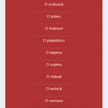
O motivaciji
O ljubavi
O hrabrosti
O prijateljstvu
O idejama
O uspehu
O slobodi
O ambiciji
O vremenu