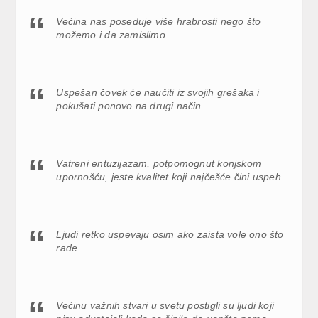
Većina nas poseduje više hrabrosti nego što
možemo i da zamislimo.
Uspešan čovek će naučiti iz svojih grešaka i
pokušati ponovo na drugi način.
Vatreni entuzijazam, potpomognut konjskom
upornošću, jeste kvalitet koji najčešće čini uspeh.
Ljudi retko uspevaju osim ako zaista vole ono što
rade.
Većinu važnih stvari u svetu postigli su ljudi koji