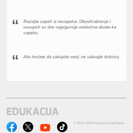
Razvijte uspeh iz neuspeha. Obeshrabrenje i
neuspeh su dve najsigurnije odskočne daske ka
uspehu.
Ako hoćete da sakupite med, ne udarajte košnicu.
© 2014-2024 Sva prava zadržana.