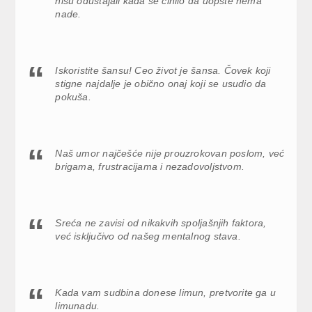
nisu odustajali kada se činilo da uopšte nema
nade.
Iskoristite šansu! Ceo život je šansa. Čovek koji
stigne najdalje je obično onaj koji se usudio da
pokuša.
Naš umor najčešće nije prouzrokovan poslom, već
brigama, frustracijama i nezadovoljstvom.
Sreća ne zavisi od nikakvih spoljašnjih faktora,
već isključivo od našeg mentalnog stava.
Kada vam sudbina donese limun, pretvorite ga u
limunadu.