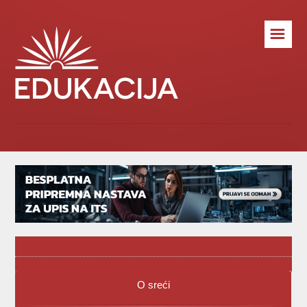
☰
O sreći