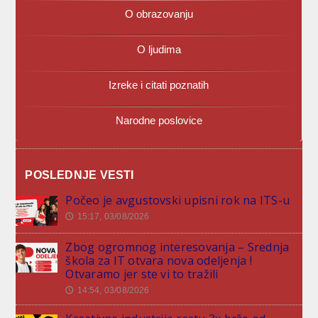
O obrazovanju
O ljudima
Izreke i citati poznatih
Narodne poslovice
POSLEDNJE VESTI
Počeo je avgustovski upisni rok na ITS-u
15:17, 03/08/2026
🕔
Zbog ogromnog interesovanja – Srednja
škola za IT otvara nova odeljenja !
Otvaramo jer ste vi to tražili
14:54, 03/08/2026
🕔