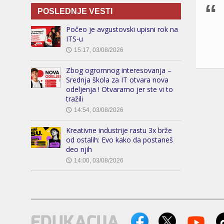
POSLEDNJE VESTI
Počeo je avgustovski upisni rok na
ITS-u
15:17, 03/08/2026
🕔
Zbog ogromnog interesovanja –
Srednja škola za IT otvara nova
odeljenja ! Otvaramo jer ste vi to
tražili
14:54, 03/08/2026
🕔
Kreativne industrije rastu 3x brže
od ostalih: Evo kako da postaneš
deo njih
14:00, 03/08/2026
🕔