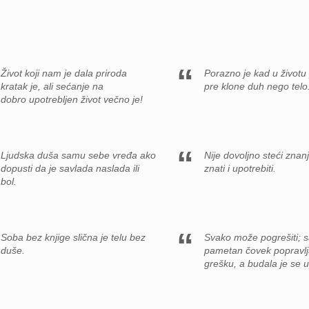
Život koji nam je dala priroda
Porazno je kad u životu
kratak je, ali sećanje na
pre klone duh nego telo
dobro upotrebljen život večno je!
Ljudska duša samu sebe vređa ako
Nije dovoljno steći znan
dopusti da je savlada naslada ili
znati i upotrebiti.
bol.
Soba bez knjige slična je telu bez
Svako može pogrešiti; 
duše.
pametan čovek popravlj
grešku, a budala je se u