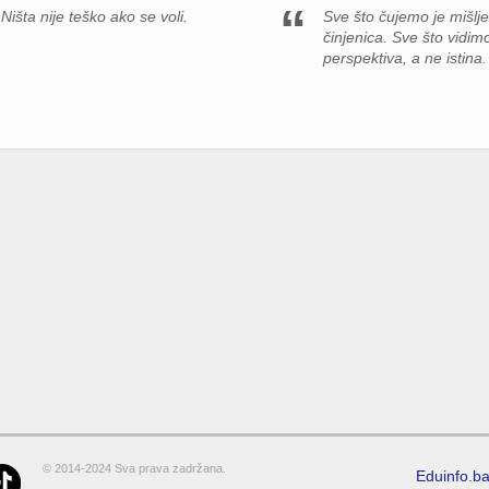
Ništa nije teško ako se voli.
Sve što čujemo je mišlje
činjenica. Sve što vidim
perspektiva, a ne istina.
© 2014-2024 Sva prava zadržana.
Eduinfo.b