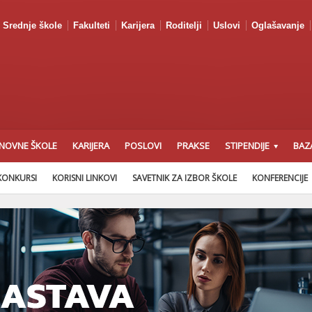
Srednje škole
Fakulteti
Karijera
Roditelji
Uslovi
Oglašavanje
NOVNE ŠKOLE
KARIJERA
POSLOVI
PRAKSE
STIPENDIJE
BAZ
KONKURSI
KORISNI LINKOVI
SAVETNIK ZA IZBOR ŠKOLE
KONFERENCIJE