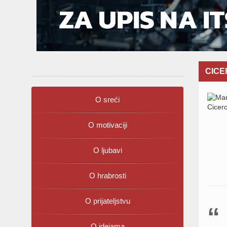
CICER
O sreći
O motivaciji
O ljubavi
O hrabrosti
O prijateljstvu
O idejama