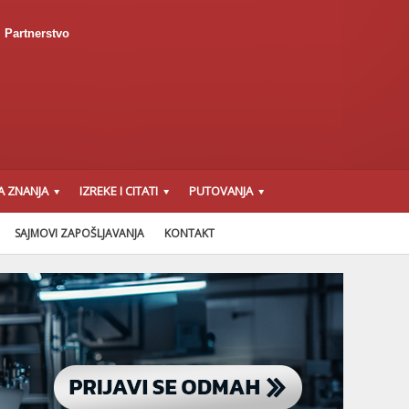
Partnerstvo
A ZNANJA
IZREKE I CITATI
PUTOVANJA
SAJMOVI ZAPOŠLJAVANJA
KONTAKT