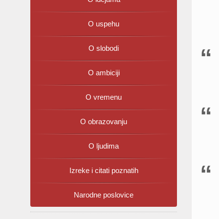
O uspehu
O slobodi
O ambiciji
O vremenu
O obrazovanju
O ljudima
Izreke i citati poznatih
Narodne poslovice