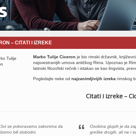
ON – CITATI I IZREKE
Marko Tulije Ciceron
je bio rimski državnik, književ
najsvestranijih umova antičkog Rima. Upoznao je Rimlj
latinski filozofski rečnik i istakao se kao lingvista, prev
Pogledajte neke od
najzanimljivijih izreka
rimskog b
Citati i izreke – C
Svi se pokoravamo zakonima da
Osobina glupih je da za
bismo bili slobodni.
greške drugih, ali ne i s