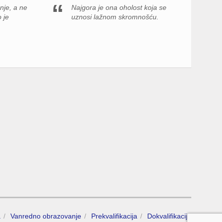
nje, a ne
Najgora je ona oholost koja se
o je
uznosi lažnom skromnošću.
a
Vanredno obrazovanje
Prekvalifikacija
Dokvalifikacija