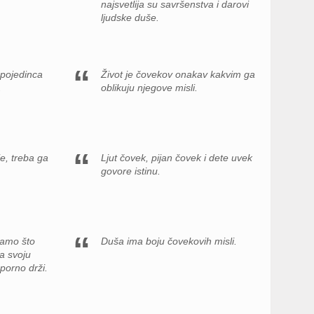
najsvetlija su savršenstva i darovi
ljudske duše.
 pojedinca
Život je čovekov onakav kakvim ga
.
oblikuju njegove misli.
je, treba ga
Ljut čovek, pijan čovek i dete uvek
govore istinu.
samo što
Duša ima boju čovekovih misli.
a svoju
porno drži.