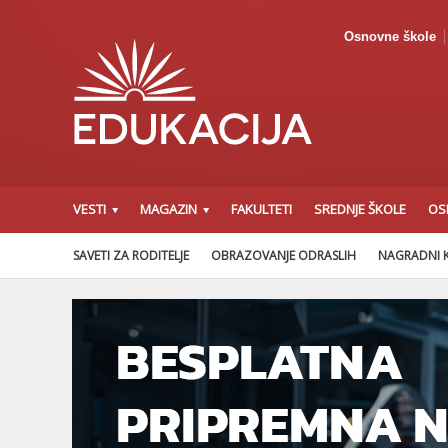
Osnovne škole
VESTI
MAGAZIN
FAKULTETI
SREDNJE ŠKOLE
OS
SAVETI ZA RODITELJE
OBRAZOVANJE ODRASLIH
NAGRADNI 