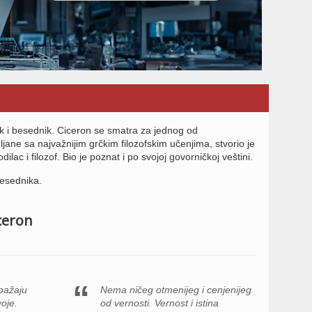
nik i besednik. Ciceron se smatra za jednog od
ane sa najvažnijim grčkim filozofskim učenjima, stvorio je
odilac i filozof. Bio je poznat i po svojoj govorničkoj veštini.
esednika.
iceron
pažaju
Nema ničeg otmenijeg i cenjenijeg
voje.
od vernosti. Vernost i istina