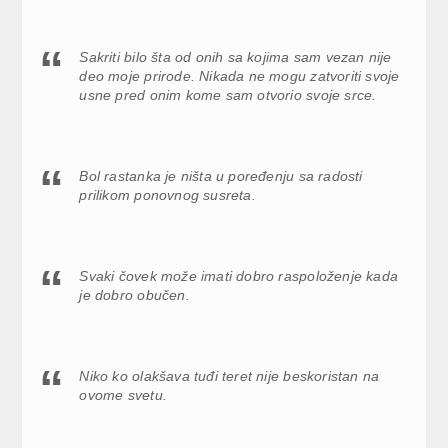
Sakriti bilo šta od onih sa kojima sam vezan nije
deo moje prirode. Nikada ne mogu zatvoriti svoje
usne pred onim kome sam otvorio svoje srce.
Bol rastanka je ništa u poređenju sa radosti
prilikom ponovnog susreta.
Svaki čovek može imati dobro raspoloženje kada
je dobro obučen.
Niko ko olakšava tuđi teret nije beskoristan na
ovome svetu.