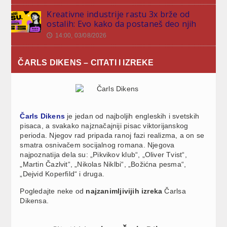
Kreativne industrije rastu 3x brže od
ostalih: Evo kako da postaneš deo njih
14:00, 03/08/2026
🕔
ČARLS DIKENS – CITATI I IZREKE
Čarls Dikens
je jedan od najboljih engleskih i svetskih
pisaca, a svakako najznačajniji pisac viktorijanskog
perioda. Njegov rad pripada ranoj fazi realizma, a on se
smatra osnivačem socijalnog romana. Njegova
najpoznatija dela su: „Pikvikov klub“, „Oliver Tvist“,
„Martin Čazlvit“, „Nikolas Niklbi“, „Božićna pesma“,
„Dejvid Koperfild“ i druga.
Pogledajte neke od
najzanimljivijih izreka
Čarlsa
Dikensa.