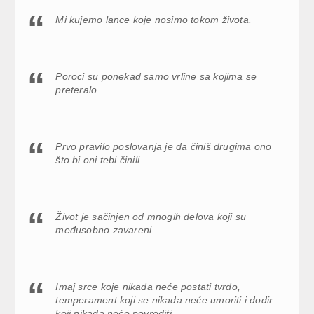
Mi kujemo lance koje nosimo tokom života.
Poroci su ponekad samo vrline sa kojima se
preteralo.
Prvo pravilo poslovanja je da činiš drugima ono
što bi oni tebi činili.
Život je sačinjen od mnogih delova koji su
međusobno zavareni.
Imaj srce koje nikada neće postati tvrdo,
temperament koji se nikada neće umoriti i dodir
koji nikada neće povrediti.