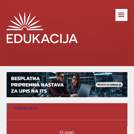
☰
Edukacija.rs
O sreći