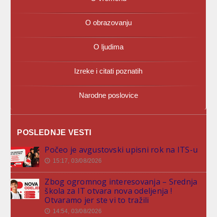
O obrazovanju
O ljudima
Izreke i citati poznatih
Narodne poslovice
POSLEDNJE VESTI
Počeo je avgustovski upisni rok na ITS-u
15:17, 03/08/2026
🕔
Zbog ogromnog interesovanja – Srednja
škola za IT otvara nova odeljenja !
Otvaramo jer ste vi to tražili
14:54, 03/08/2026
🕔