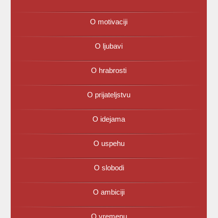
O motivaciji
O ljubavi
O hrabrosti
O prijateljstvu
O idejama
O uspehu
O slobodi
O ambiciji
O vremenu