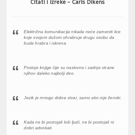
Citati i izreke – Čarls Dikens
Električna komunikacija nikada neće zameniti lice
koje svojom dušom ohrabruje drugu osobu da
bude hrabra i iskrena.
Postoje knjige čije su naslovne i zadnje strane
njihov daleko najbolji deo.
Jezik je mnogo dobra stvar, samo ako nije ženski.
Kada ne bi postojali loši ljudi, ne bi postojali ni
dobri advokati.