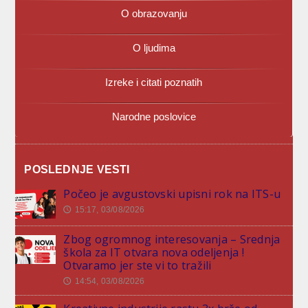
O obrazovanju
O ljudima
Izreke i citati poznatih
Narodne poslovice
POSLEDNJE VESTI
Počeo je avgustovski upisni rok na ITS-u
15:17, 03/08/2026
🕔
Zbog ogromnog interesovanja – Srednja
škola za IT otvara nova odeljenja !
Otvaramo jer ste vi to tražili
14:54, 03/08/2026
🕔