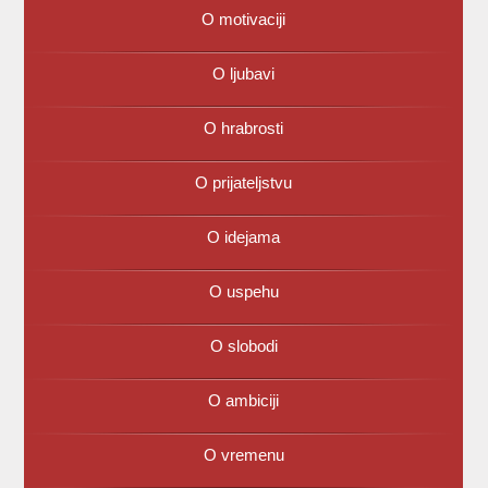
O motivaciji
O ljubavi
O hrabrosti
O prijateljstvu
O idejama
O uspehu
O slobodi
O ambiciji
O vremenu