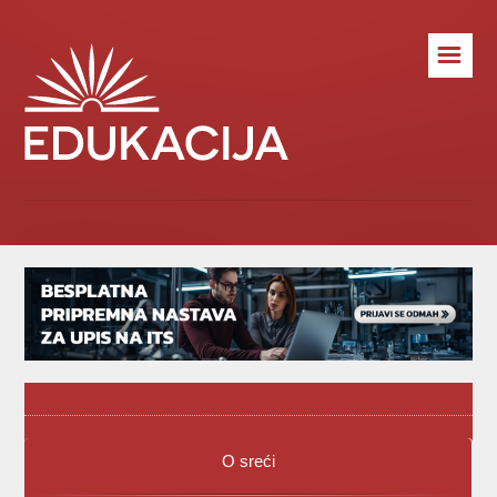
☰
O sreći