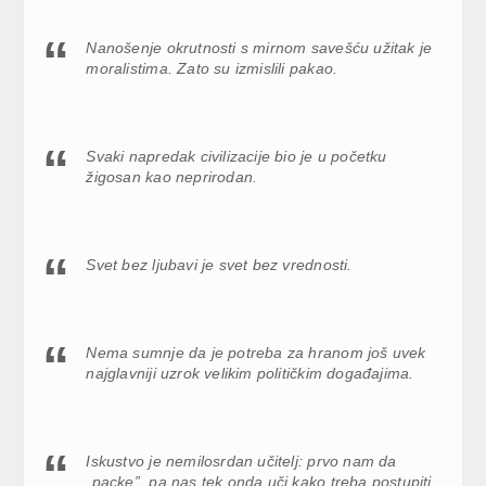
Nanošenje okrutnosti s mirnom savešću užitak je
moralistima. Zato su izmislili pakao.
Svaki napredak civilizacije bio je u početku
žigosan kao neprirodan.
Svet bez ljubavi je svet bez vrednosti.
Nema sumnje da je potreba za hranom još uvek
najglavniji uzrok velikim političkim događajima.
Iskustvo je nemilosrdan učitelj: prvo nam da
„packe”, pa nas tek onda uči kako treba postupiti.