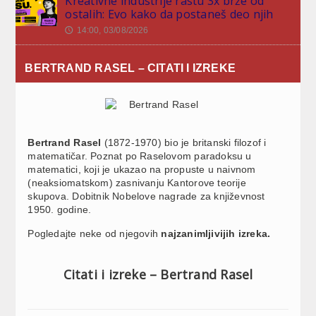
Kreativne industrije rastu 3x brže od
ostalih: Evo kako da postaneš deo njih
14:00, 03/08/2026
🕔
BERTRAND RASEL – CITATI I IZREKE
Bertrand Rasel
(1872-1970) bio je britanski filozof i
matematičar. Poznat po Raselovom paradoksu u
matematici, koji je ukazao na propuste u naivnom
(neaksiomatskom) zasnivanju Kantorove teorije
skupova. Dobitnik Nobelove nagrade za književnost
1950. godine.
Pogledajte neke od njegovih
najzanimljivijih izreka.
Citati i izreke – Bertrand Rasel