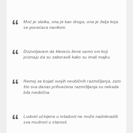
Moć je slatka, ona je kao droga, ona je želja koja
se povećava navikom.
Dozvoljavam da kleveću žene samo oni koji
priznaju da su zaboravili kako su imali majku.
Nemoj se bojati svojih neobičnih razmišljanja, zato
što sva danas prihvaćena razmišljanja su nekada
bila neobična.
Ludosti učinjene u mladosti ne može nadoknaditi
sva mudrost u starosti.