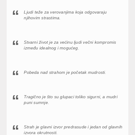
Ljudi teže za verovanjima koja odgovaraju
njihovim strastima.
Stvarni život je za većinu ljudi večni kompromis
između idealnog i mogućeg.
Pobeda nad strahom je početak mudrosti.
Tragično je što su glupaci toliko sigurni, a mudri
puni sumnje.
Strah je glavni izvor predrasude i jedan od glavnih
izvora okrutnosti.