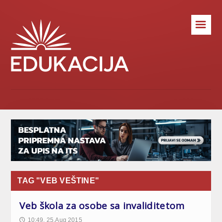
☰
TAG "VEB VEŠTINE"
Veb škola za osobe sa invaliditetom
10:49, 25.Aug 2015
🕔