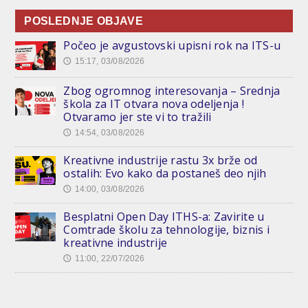
POSLEDNJE OBJAVE
Počeo je avgustovski upisni rok na ITS-u
15:17, 03/08/2026
🕔
Zbog ogromnog interesovanja – Srednja
škola za IT otvara nova odeljenja !
Otvaramo jer ste vi to tražili
14:54, 03/08/2026
🕔
Kreativne industrije rastu 3x brže od
ostalih: Evo kako da postaneš deo njih
14:00, 03/08/2026
🕔
Besplatni Open Day ITHS-a: Zavirite u
Comtrade školu za tehnologije, biznis i
kreativne industrije
11:00, 22/07/2026
🕔