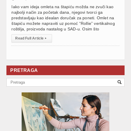
Iako vam ideja omleta na štapiću možda ne zvuči kao
najbolji način za početak dana, njegovi tvorci ga
predstavljaju kao idealan doručak za poneti. Omlet na
štapiću možete napraviti uz pomoć “Rollie” vertikalnog
roštilja, proizvoda nastalog u SAD-u. Osim što
Read Full Article
▸
PRETRAGA