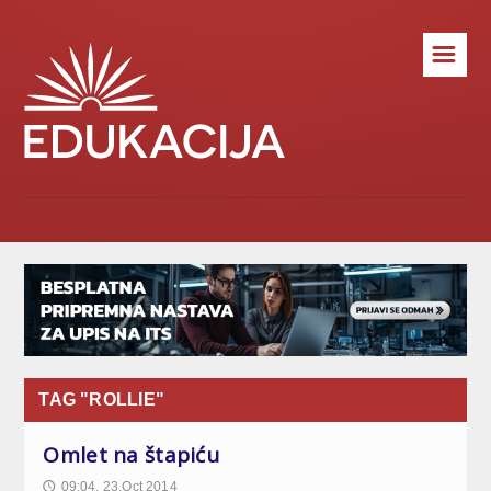
☰
TAG "ROLLIE"
Omlet na štapiću
09:04, 23.Oct 2014
🕔