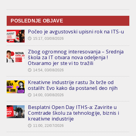
POSLEDNJE OBJAVE
Počeo je avgustovski upisni rok na ITS-u
15:17, 03/08/2026
🕔
Zbog ogromnog interesovanja – Srednja
škola za IT otvara nova odeljenja !
Otvaramo jer ste vi to tražili
14:54, 03/08/2026
🕔
Kreativne industrije rastu 3x brže od
ostalih: Evo kako da postaneš deo njih
14:00, 03/08/2026
🕔
Besplatni Open Day ITHS-a: Zavirite u
Comtrade školu za tehnologije, biznis i
kreativne industrije
11:00, 22/07/2026
🕔