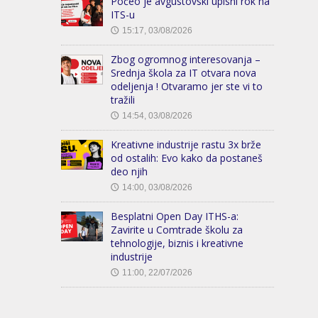
Počeo je avgustovski upisni rok na
ITS-u
15:17, 03/08/2026
🕔
Zbog ogromnog interesovanja –
Srednja škola za IT otvara nova
odeljenja ! Otvaramo jer ste vi to
tražili
14:54, 03/08/2026
🕔
Kreativne industrije rastu 3x brže
od ostalih: Evo kako da postaneš
deo njih
14:00, 03/08/2026
🕔
Besplatni Open Day ITHS-a:
Zavirite u Comtrade školu za
tehnologije, biznis i kreativne
industrije
11:00, 22/07/2026
🕔