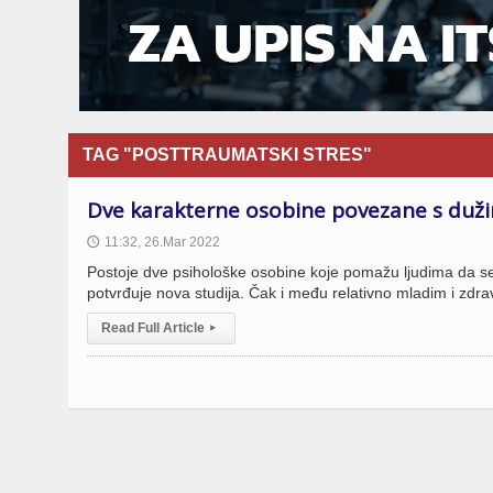
TAG "POSTTRAUMATSKI STRES"
Dve karakterne osobine povezane s duž
11:32, 26.Mar 2022
🕔
Postoje dve psihološke osobine koje pomažu ljudima da se 
potvrđuje nova studija. Čak i među relativno mladim i zdravi
Read Full Article
▸