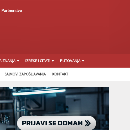
Partnerstvo
A ZNANJA
IZREKE I CITATI
PUTOVANJA
SAJMOVI ZAPOŠLJAVANJA
KONTAKT