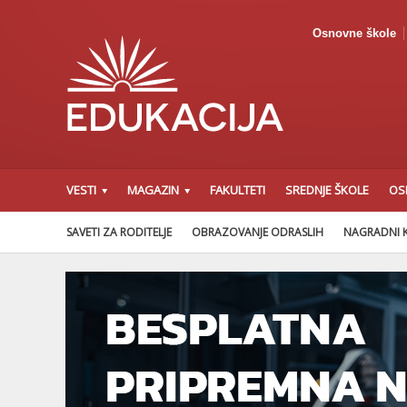
Osnovne škole
VESTI
MAGAZIN
FAKULTETI
SREDNJE ŠKOLE
OS
SAVETI ZA RODITELJE
OBRAZOVANJE ODRASLIH
NAGRADNI 