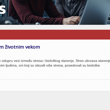
im životnim vekom
odupru vezi između stresa i biološkog starenja. Stres ubrzava starenje 
m ljudima, oni koji su iskusili više stresa, posedovali su biološke