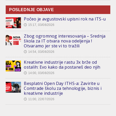
POSLEDNJE OBJAVE
Počeo je avgustovski upisni rok na ITS-u
15:17, 03/08/2026
🕔
Zbog ogromnog interesovanja – Srednja
škola za IT otvara nova odeljenja !
Otvaramo jer ste vi to tražili
14:54, 03/08/2026
🕔
Kreativne industrije rastu 3x brže od
ostalih: Evo kako da postaneš deo njih
14:00, 03/08/2026
🕔
Besplatni Open Day ITHS-a: Zavirite u
Comtrade školu za tehnologije, biznis i
kreativne industrije
11:00, 22/07/2026
🕔