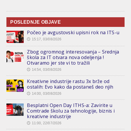
POSLEDNJE OBJAVE
Počeo je avgustovski upisni rok na ITS-u
15:17, 03/08/2026
🕔
Zbog ogromnog interesovanja – Srednja
škola za IT otvara nova odeljenja !
Otvaramo jer ste vi to tražili
14:54, 03/08/2026
🕔
Kreativne industrije rastu 3x brže od
ostalih: Evo kako da postaneš deo njih
14:00, 03/08/2026
🕔
Besplatni Open Day ITHS-a: Zavirite u
Comtrade školu za tehnologije, biznis i
kreativne industrije
11:00, 22/07/2026
🕔