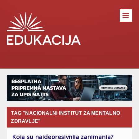
☰
TAG "NACIONALNI INSTITUT ZA MENTALNO
ZDRAVLJE"
Koja su najdepresivnija zanimanja?