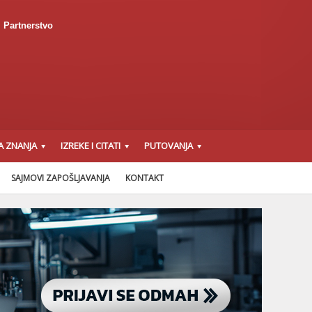
Partnerstvo
A ZNANJA
IZREKE I CITATI
PUTOVANJA
SAJMOVI ZAPOŠLJAVANJA
KONTAKT