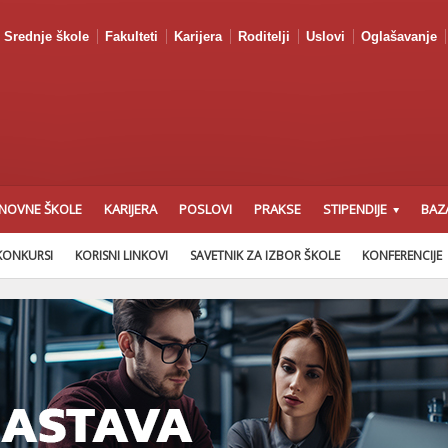
Srednje škole
Fakulteti
Karijera
Roditelji
Uslovi
Oglašavanje
NOVNE ŠKOLE
KARIJERA
POSLOVI
PRAKSE
STIPENDIJE
BAZ
KONKURSI
KORISNI LINKOVI
SAVETNIK ZA IZBOR ŠKOLE
KONFERENCIJE