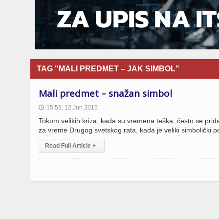
TAG "MALI PREDMET – JAK SIMBOL"
Mali predmet – snažan simbol
15:53, 12.Jun 2015
🕔
Tokom velikih kriza, kada su vremena teška, često se pridaj
za vreme Drugog svetskog rata, kada je veliki simbolički po
Read Full Article
▸