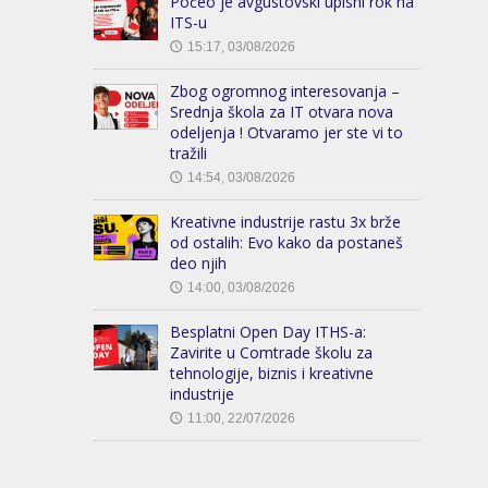
Počeo je avgustovski upisni rok na
ITS-u
15:17, 03/08/2026
🕔
Zbog ogromnog interesovanja –
Srednja škola za IT otvara nova
odeljenja ! Otvaramo jer ste vi to
tražili
14:54, 03/08/2026
🕔
Kreativne industrije rastu 3x brže
od ostalih: Evo kako da postaneš
deo njih
14:00, 03/08/2026
🕔
Besplatni Open Day ITHS-a:
Zavirite u Comtrade školu za
tehnologije, biznis i kreativne
industrije
11:00, 22/07/2026
🕔