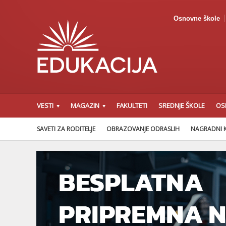
Osnovne škole
VESTI
MAGAZIN
FAKULTETI
SREDNJE ŠKOLE
OS
SAVETI ZA RODITELJE
OBRAZOVANJE ODRASLIH
NAGRADNI 