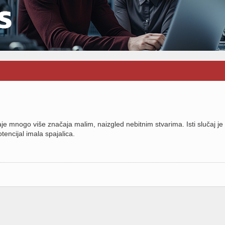
e mnogo više značaja malim, naizgled nebitnim stvarima. Isti slučaj je 
tencijal imala spajalica.