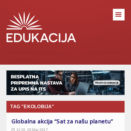
☰
TAG "EKOLOBIJA"
Globalna akcija “Sat za našu planetu”
11:10, 20.Mar 2017
🕔