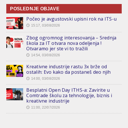
POSLEDNJE OBJAVE
Počeo je avgustovski upisni rok na ITS-u
15:17, 03/08/2026
🕔
Zbog ogromnog interesovanja – Srednja
škola za IT otvara nova odeljenja !
Otvaramo jer ste vi to tražili
14:54, 03/08/2026
🕔
Kreativne industrije rastu 3x brže od
ostalih: Evo kako da postaneš deo njih
14:00, 03/08/2026
🕔
Besplatni Open Day ITHS-a: Zavirite u
Comtrade školu za tehnologije, biznis i
kreativne industrije
11:00, 22/07/2026
🕔