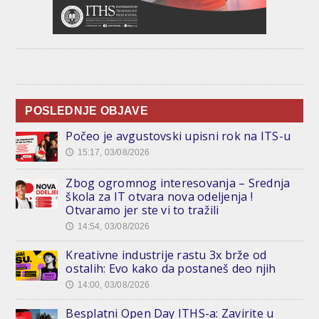
POSLEDNJE OBJAVE
Počeo je avgustovski upisni rok na ITS-u
15:17, 03/08/2026
🕔
Zbog ogromnog interesovanja – Srednja
škola za IT otvara nova odeljenja !
Otvaramo jer ste vi to tražili
14:54, 03/08/2026
🕔
Kreativne industrije rastu 3x brže od
ostalih: Evo kako da postaneš deo njih
14:00, 03/08/2026
🕔
Besplatni Open Day ITHS-a: Zavirite u