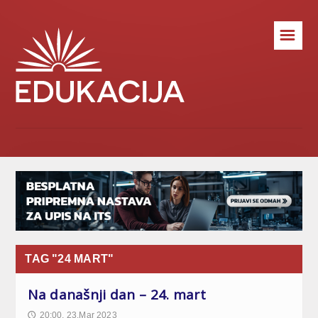
☰
TAG "24 MART"
Na današnji dan – 24. mart
20:00, 23.Mar 2023
🕔