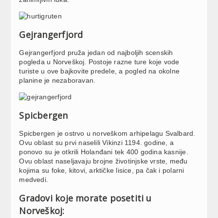
Gejrangerfjord
Gejrangerfjord pruža jedan od najboljih scenskih
pogleda u Norveškoj. Postoje razne ture koje vode
turiste u ove bajkovite predele, a pogled na okolne
planine je nezaboravan.
Spicbergen
Spicbergen je ostrvo u norveškom arhipelagu Svalbard.
Ovu oblast su prvi naselili Vikinzi 1194. godine, a
ponovo su je otkrili Holanđani tek 400 godina kasnije.
Ovu oblast naseljavaju brojne životinjske vrste, među
kojima su foke, kitovi, arktičke lisice, pa čak i polarni
medvedi.
Gradovi koje morate posetiti u
Norveškoj: