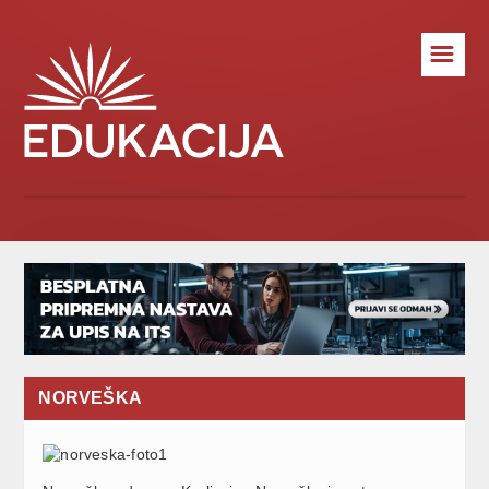
☰
NORVEŠKA