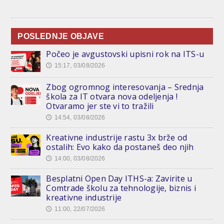
POSLEDNJE OBJAVE
Počeo je avgustovski upisni rok na ITS-u
15:17, 03/08/2026
🕔
Zbog ogromnog interesovanja – Srednja
škola za IT otvara nova odeljenja !
Otvaramo jer ste vi to tražili
14:54, 03/08/2026
🕔
Kreativne industrije rastu 3x brže od
ostalih: Evo kako da postaneš deo njih
14:00, 03/08/2026
🕔
Besplatni Open Day ITHS-a: Zavirite u
Comtrade školu za tehnologije, biznis i
kreativne industrije
11:00, 22/07/2026
🕔