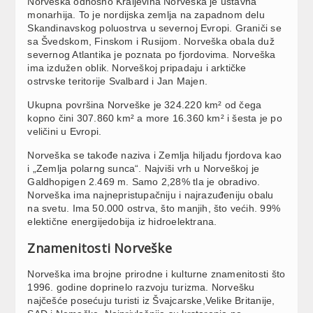
Norveška odnosno Kraljevina Norveška je ustavna
monarhija. To je nordijska zemlja na zapadnom delu
Skandinavskog poluostrva u severnoj Evropi. Graniči se
sa Švedskom, Finskom i Rusijom. Norveška obala duž
severnog Atlantika je poznata po fjordovima. Norveška
ima izdužen oblik. Norveškoj pripadaju i arktičke
ostrvske teritorije Svalbard i Jan Majen.
Ukupna površina Norveške je 324.220 km² od čega
kopno čini 307.860 km² a more 16.360 km² i šesta je po
veličini u Evropi.
Norveška se takođe naziva i Zemlja hiljadu fjordova kao
i „Zemlja polarng sunca“. Najviši vrh u Norveškoj je
Galdhopigen 2.469 m. Samo 2,28% tla je obradivo.
Norveška ima najnepristupačniju i najrazuđeniju obalu
na svetu. Ima 50.000 ostrva, što manjih, što većih. 99%
elektične energijedobija iz hidroelektrana.
Znamenitosti Norveške
Norveška ima brojne prirodne i kulturne znamenitosti što
1996. godine doprinelo razvoju turizma. Norvešku
najčešće posećuju turisti iz Švajcarske,Velike Britanije,