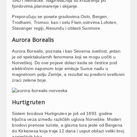
SAD i Nemačke. Najprivlačnija su krstarenja po
fjordovima,planinarenje i skijanje.
Preporučuju se posete gradovima Oslo, Bergen,
Trodhaim, Tromso, kao i selu Flam,ostrvima Lofoten,
Stavanger regiji, Alesundu i oblasti Sunmore.
Aurora Borealis
Aurora Borealis, poznata i kao Severna svetlost, jedan
je od spektakularnih fenomena koji se mogu uočiti u
Norveškoj. Do ove pojave dolazi kada se čestice pod
električnim naponom koje emituje Sunce nađu u
magnetnom polju Zemlje, a rezultat su predivni svetlosni
zraci zelene boje.
Hurtigruten
Sistem brodova Hurtigruten je još od 1893. godine
ključna veza između različitih uglova Norveške. Moderi
brodovi prenose turiste, a glavna tura jeste od Bergena
do Kirkenesa koja traje 12 dana i usput obilazi veliki broj
zanimljivih luka.