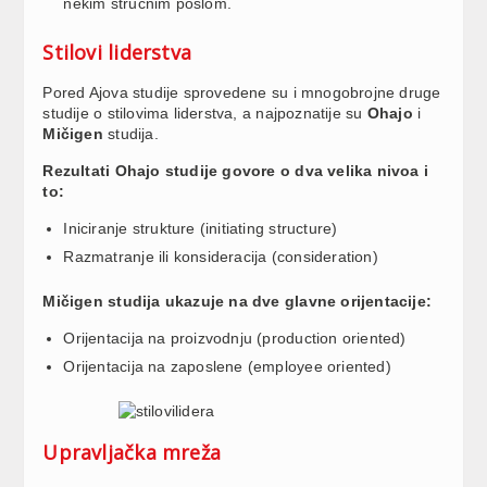
nekim stručnim poslom.
Stilovi liderstva
Pored Ajova studije sprovedene su i mnogobrojne druge
studije o stilovima liderstva, a najpoznatije su
Ohajo
i
Mičigen
studija.
Rezultati Ohajo studije govore o dva velika nivoa i
to:
Iniciranje strukture (initiating structure)
Razmatranje ili konsideracija (consideration)
Mičigen studija ukazuje na dve glavne orijentacije:
Orijentacija na proizvodnju (production oriented)
Orijentacija na zaposlene (employee oriented)
Upravljačka mreža