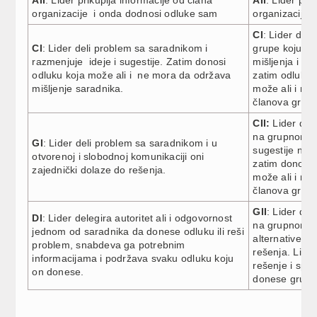
organizacije i onda dodnosi odluke sam
organizacije 
CI
: Lider del
CI
: Lider deli problem sa saradnikom i
grupe koju vod
razmenjuje ideje i sugestije. Zatim donosi
mišljenja i su
odluku koja može ali i ne mora da održava
zatim odluku 
mišljenje saradnika.
može ali i ne
članova grup
CII:
Lider del
na grupnom sa
GI
: Lider deli problem sa saradnikom i u
sugestije nas
otvorenoj i slobodnoj komunikaciji oni
zatim donosi 
zajednički dolaze do rešenja.
može ali i ne
članova grupe
GII
: Lider de
DI
: Lider delegira autoritet ali i odgovornost
na grupnom sa
jednom od saradnika da donese odluku ili reši
alternative i
problem, snabdeva ga potrebnim
rešenja. Lide
informacijama i podržava svaku odluku koju
rešenje i spre
on donese.
donese grupa