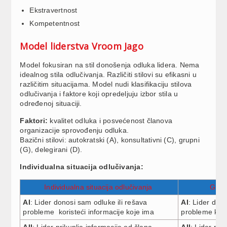
Ekstravertnost
Kompetentnost
Model liderstva Vroom Jago
Model fokusiran na stil donošenja odluka lidera. Nema
idealnog stila odlučivanja. Različiti stilovi su efikasni u
različitim situacijama. Model nudi klasifikaciju stilova
odlučivanja i faktore koji opredeljuju izbor stila u
određenoj situaciji.
Faktori:
kvalitet odluka i posvećenost članova
organizacije sprovođenju odluka.
Bazični stilovi: autokratski (A), konsultativni (C), grupni
(G), delegirani (D).
Individualna situacija odlučivanja:
Individualna situacija odlučivanja
Grupn
AI
: Lider donosi sam odluke ili rešava
AI
: Lider don
probleme koristeći informacije koje ima
probleme kori
AII
: Lider prikuplja informacije od člana
AII
: Lider pri