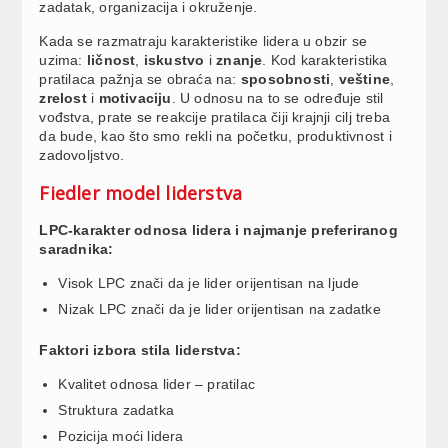
zadatak, organizacija i okruženje.
Kada se razmatraju karakteristike lidera u obzir se
uzima:
ličnost
,
iskustvo
i
znanje
. Kod karakteristika
pratilaca pažnja se obraća na:
sposobnosti
,
veštine
,
zrelost
i
motivaciju
. U odnosu na to se određuje stil
vođstva, prate se reakcije pratilaca čiji krajnji cilj treba
da bude, kao što smo rekli na početku, produktivnost i
zadovoljstvo.
Fiedler model liderstva
LPC-karakter odnosa lidera i najmanje preferiranog
saradnika:
Visok LPC znači da je lider orijentisan na ljude
Nizak LPC znači da je lider orijentisan na zadatke
Faktori izbora stila liderstva:
Kvalitet odnosa lider – pratilac
Struktura zadatka
Pozicija moći lidera