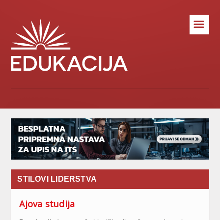
☰
STILOVI LIDERSTVA
Ajova studija