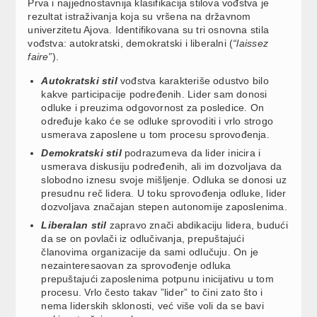
Prva i najjednostavnija klasifikacija stilova vođstva je
rezultat istraživanja koja su vršena na državnom
univerzitetu Ajova. Identifikovana su tri osnovna stila
vođstva: autokratski, demokratski i liberalni (
“laissez
faire”
).
Autokratski stil
vođstva karakteriše odustvo bilo
kakve participacije podređenih. Lider sam donosi
odluke i preuzima odgovornost za posledice. On
određuje kako će se odluke sprovoditi i vrlo strogo
usmerava zaposlene u tom procesu sprovođenja.
Demokratski stil
podrazumeva da lider inicira i
usmerava diskusiju podređenih, ali im dozvoljava da
slobodno iznesu svoje mišljenje. Odluka se donosi uz
presudnu reč lidera. U toku sprovođenja odluke, lider
dozvoljava značajan stepen autonomije zaposlenima.
Liberalan stil
zapravo znači abdikaciju lidera, budući
da se on povlači iz odlučivanja, prepuštajući
članovima organizacije da sami odlučuju. On je
nezainteresaovan za sprovođenje odluka
prepuštajući zaposlenima potpunu inicijativu u tom
procesu. Vrlo često takav ”lider” to čini zato što i
nema liderskih sklonosti, već više voli da se bavi