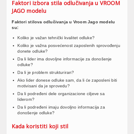
Faktori izbora stila odlučivanja u VROOM
JAGO modelu
Faktori stilova odlučivanja u Vroom Jago modelu
su:
Koliko je važan tehnički kvalitet odluke?
Koliko je važna posvećenost zaposlenih sprovođenju
donete odluke?
Da li lider ima dovoljne informacije za donošenje
odluke?
Da li je problem strukturiran?
Ako lider donese odluke sam, da li će zaposleni biti
motivisani da je sprovedu?
Da li podređeni dele organizacione ciljeve sa
liderom?
Da li podređeni imaju dovoljno informacija za
donošenje odluke?
Kada koristiti koji stil