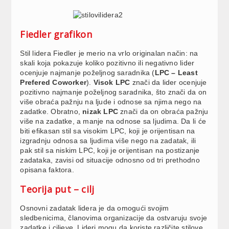
Fiedler grafikon
Stil lidera Fiedler je merio na vrlo originalan način: na
skali koja pokazuje koliko pozitivno ili negativno lider
ocenjuje najmanje poželjnog saradnika (
LPC – Least
Prefered Coworker
).
Visok LPC
znači da lider ocenjuje
pozitivno najmanje poželjnog saradnika, što znači da on
više obraća pažnju na ljude i odnose sa njima nego na
zadatke. Obratno,
nizak LPC
znači da on obraća pažnju
više na zadatke, a manje na odnose sa ljudima. Da li će
biti efikasan stil sa visokim LPC, koji je orijentisan na
izgradnju odnosa sa ljudima više nego na zadatak, ili
pak stil sa niskim LPC, koji je orijentisan na postizanje
zadataka, zavisi od situacije odnosno od tri prethodno
opisana faktora.
Teorija put – cilj
Osnovni zadatak lidera je da omogući svojim
sledbenicima, članovima organizacije da ostvaruju svoje
zadatke i ciljeve. Lideri mogu da koriste različite stilove