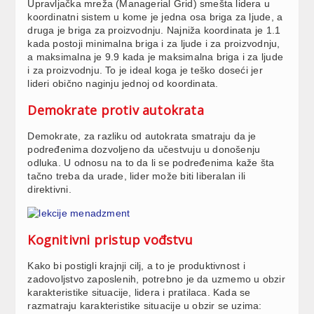
Upravljačka mreža (Managerial Grid) smešta lidera u
koordinatni sistem u kome je jedna osa briga za ljude, a
druga je briga za proizvodnju. Najniža koordinata je 1.1
kada postoji minimalna briga i za ljude i za proizvodnju,
a maksimalna je 9.9 kada je maksimalna briga i za ljude
i za proizvodnju. To je ideal koga je teško doseći jer
lideri obično naginju jednoj od koordinata.
Demokrate protiv autokrata
Demokrate, za razliku od autokrata smatraju da je
podređenima dozvoljeno da učestvuju u donošenju
odluka. U odnosu na to da li se podređenima kaže šta
tačno treba da urade, lider može biti liberalan ili
direktivni.
Kognitivni pristup vođstvu
Kako bi postigli krajnji cilj, a to je produktivnost i
zadovoljstvo zaposlenih, potrebno je da uzmemo u obzir
karakteristike situacije, lidera i pratilaca. Kada se
razmatraju karakteristike situacije u obzir se uzima: