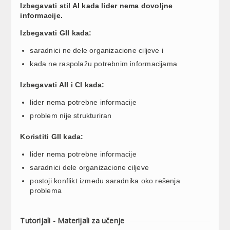
Izbegavati stil AI kada lider nema dovoljne
informacije.
Izbegavati GII kada:
saradnici ne dele organizacione ciljeve i
kada ne raspolažu potrebnim informacijama
Izbegavati AII i CI kada:
lider nema potrebne informacije
problem nije strukturiran
Koristiti GII kada:
lider nema potrebne informacije
saradnici dele organizacione ciljeve
postoji konflikt između saradnika oko rešenja
problema
Tutorijali - Materijali za učenje