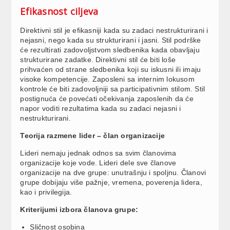
Efikasnost ciljeva
Direktivni stil je efikasniji kada su zadaci nestrukturirani i
nejasni, nego kada su strukturirani i jasni. Stil podrške
će rezultirati zadovoljstvom sledbenika kada obavljaju
strukturirane zadatke. Direktivni stil će biti loše
prihvaćen od strane sledbenika koji su iskusni ili imaju
visoke kompetencije. Zaposleni sa internim lokusom
kontrole će biti zadovoljniji sa participativnim stilom. Stil
postignuća će povećati očekivanja zaposlenih da će
napor voditi rezultatima kada su zadaci nejasni i
nestrukturirani.
Teorija razmene lider – član organizacije
Lideri nemaju jednak odnos sa svim članovima
organizacije koje vode. Lideri dele sve članove
organizacije na dve grupe: unutrašnju i spoljnu. Članovi
grupe dobijaju više pažnje, vremena, poverenja lidera,
kao i privilegija.
Kriterijumi izbora članova grupe:
Sličnost osobina