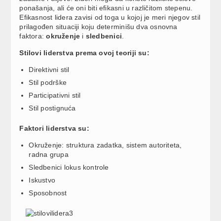
ponašanja, ali će oni biti efikasni u različitom stepenu.
Efikasnost lidera zavisi od toga u kojoj je meri njegov stil
prilagođen situaciji koju determinišu dva osnovna
faktora:
okruženje
i
sledbenici
.
Stilovi liderstva prema ovoj teoriji su:
Direktivni stil
Stil podrške
Participativni stil
Stil postignuća
Faktori liderstva su:
Okruženje: struktura zadatka, sistem autoriteta,
radna grupa
Sledbenici lokus kontrole
Iskustvo
Sposobnost