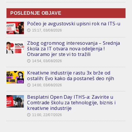
POSLEDNJE OBJAVE
Počeo je avgustovski upisni rok na ITS-u
15:17, 03/08/2026
🕔
Zbog ogromnog interesovanja – Srednja
škola za IT otvara nova odeljenja !
Otvaramo jer ste vi to tražili
14:54, 03/08/2026
🕔
Kreativne industrije rastu 3x brže od
ostalih: Evo kako da postaneš deo njih
14:00, 03/08/2026
🕔
Besplatni Open Day ITHS-a: Zavirite u
Comtrade školu za tehnologije, biznis i
kreativne industrije
11:00, 22/07/2026
🕔