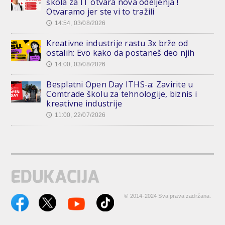
škola za IT otvara nova odeljenja !
Otvaramo jer ste vi to tražili
14:54, 03/08/2026
🕔
Kreativne industrije rastu 3x brže od
ostalih: Evo kako da postaneš deo njih
14:00, 03/08/2026
🕔
Besplatni Open Day ITHS-a: Zavirite u
Comtrade školu za tehnologije, biznis i
kreativne industrije
11:00, 22/07/2026
🕔
© 2014-2024 Sva prava zadržana.