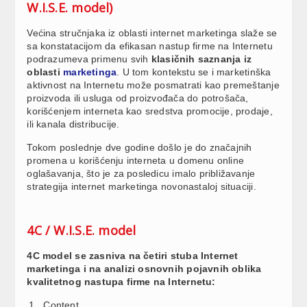
W.I.S.E. model)
Većina stručnjaka iz oblasti internet marketinga slaže se
sa konstatacijom da efikasan nastup firme na Internetu
podrazumeva primenu svih
klasičnih saznanja iz
oblasti
marketinga
. U tom kontekstu se i marketinška
aktivnost na Internetu može posmatrati kao premeštanje
proizvoda ili usluga od proizvođača do potrošača,
korišćenjem interneta kao sredstva promocije, prodaje,
ili kanala distribucije.
Tokom poslednje dve godine došlo je do značajnih
promena u korišćenju interneta u domenu online
oglašavanja, što je za posledicu imalo približavanje
strategija internet marketinga novonastaloj situaciji.
4C / W.I.S.E. model
4C model se zasniva na četiri stuba Internet
marketinga i na analizi osnovnih pojavnih oblika
kvalitetnog nastupa firme na Internetu:
Content