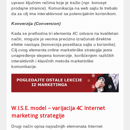
upravo ključnim rečima koje je tražio (npr. koncept
prodajne stranice). Komunikacija na web sajtu bi trebalo
da za cilj ima interaktivnost sa potencijalnim korisnikom.
Konverzija (Conversion)
Kada se prethodna tri elementa 4C ostvare na kvalitetan
način, moguće je veoma precizno izračunati direktne
efekte nastupa (konverzija posetilaca sajta u korisnike).
Cilj ovog elementa online marketinške strategije jeste
unapređenje stepena konverzije, korišćenjem različitih
interaktivnih i klasičnih metoda marketinške
komunikacije.
W.I.S.E. model – varijacija 4C Internet
marketing strategije
Drugi način opisa najvažnijih elemenata Internet