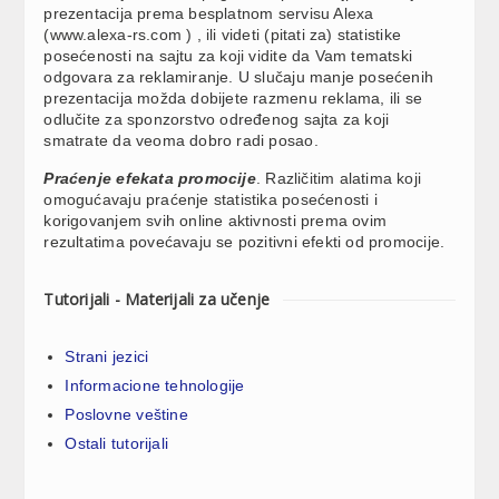
prezentacija prema besplatnom servisu Alexa
(www.alexa-rs.com ) , ili videti (pitati za) statistike
posećenosti na sajtu za koji vidite da Vam tematski
odgovara za reklamiranje. U slučaju manje posećenih
prezentacija možda dobijete razmenu reklama, ili se
odlučite za sponzorstvo određenog sajta za koji
smatrate da veoma dobro radi posao.
Praćenje efekata promocije
. Različitim alatima koji
omogućavaju praćenje statistika posećenosti i
korigovanjem svih online aktivnosti prema ovim
rezultatima povećavaju se pozitivni efekti od promocije.
Tutorijali - Materijali za učenje
Strani jezici
Informacione tehnologije
Poslovne veštine
Ostali tutorijali