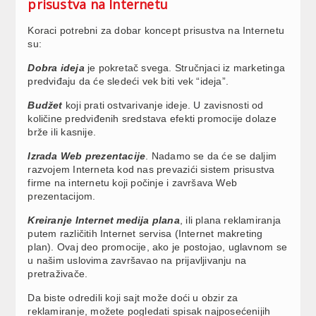
prisustva na Internetu
Koraci potrebni za dobar koncept prisustva na Internetu
su:
Dobra ideja
je pokretač svega. Stručnjaci iz marketinga
predviđaju da će sledeći vek biti vek “ideja”.
Budžet
koji prati ostvarivanje ideje. U zavisnosti od
količine predviđenih sredstava efekti promocije dolaze
brže ili kasnije.
Izrada Web prezentacije
. Nadamo se da će se daljim
razvojem Interneta kod nas prevazići sistem prisustva
firme na internetu koji počinje i završava Web
prezentacijom.
Kreiranje Internet medija plana
, ili plana reklamiranja
putem različitih Internet servisa (Internet makreting
plan). Ovaj deo promocije, ako je postojao, uglavnom se
u našim uslovima završavao na prijavljivanju na
pretraživače.
Da biste odredili koji sajt može doći u obzir za
reklamiranje, možete pogledati spisak najposećenijih