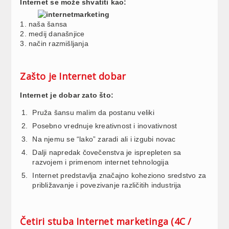
Internet se može shvatiti kao:
1. naša šansa
2. medij današnjice
3. način razmišljanja
Zašto je Internet dobar
Internet je dobar zato što:
Pruža šansu malim da postanu veliki
Posebno vrednuje kreativnost i inovativnost
Na njemu se “lako” zaradi ali i izgubi novac
Dalji napredak čovečenstva je isprepleten sa
razvojem i primenom internet tehnologija
Internet predstavlja značajno koheziono sredstvo za
približavanje i povezivanje različitih industrija
Četiri stuba Internet marketinga (4C /