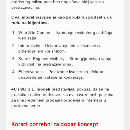
marketing miksa posebno naglašava vidljivost na
pretraživačima.
Ovaj model razvijen je kao popularan podsetnik u
radu sa klijentima:
Web Site Content – Kreiranje kvalitetnog sadržaja
web sajta.
Interactivity – Ostvarivanje interaktivnosti sa
potencijalnim korisnikom.
Search Engines Visibility – Strategija ostvarivanja
vidljivosti na pretraživanjima.
Effectiveness – Postizanje kvalitetnih efekata
unapređenjem stepena konverzije.
4C i W.I.S.E. modeli
predstavljaju pokušaj da se na
praktičan način predstave izazovi savremenih potreba
za unapređenjem prodaje korišćenjem Interneta u
poslovne svrhe.
Koraci potrebni za dobar koncept