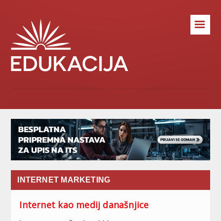
☰
INTERNET MARKETING
Internet kao medij današnjice