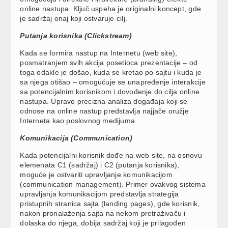
online nastupa. Ključ uspeha je originalni koncept, gde
je sadržaj onaj koji ostvaruje cilj.
Putanja korisnika (Clickstream)
Kada se formira nastup na Internetu (web site),
posmatranjem svih akcija posetioca prezentacije – od
toga odakle je došao, kuda se kretao po sajtu i kuda je
sa njega otišao – omogućuje se unapređenje interakcije
sa potencijalnim korisnikom i dovođenje do cilja online
nastupa. Upravo precizna analiza događaja koji se
odnose na online nastup predstavlja najjače oružje
Interneta kao poslovnog medijuma
Komunikacija (Communication)
Kada potencijalni korisnik dođe na web site, na osnovu
elemenata C1 (sadržaj) i C2 (putanja korisnika),
moguće je ostvariti upravljanje komunikacijom
(communication management). Primer ovakvog sistema
upravljanja komunikacijom predstavlja strategija
pristupnih stranica sajta (landing pages), gde korisnik,
nakon pronalaženja sajta na nekom pretraživaču i
dolaska do njega, dobija sadržaj koji je prilagođen