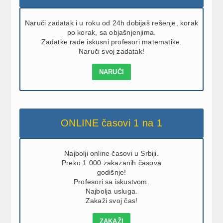
Naruči zadatak i u roku od 24h dobijaš rešenje, korak
po korak, sa objašnjenjima.
Zadatke rade iskusni profesori matematike.
Naruči svoj zadatak!
NARUČI
ONLINE časovi 1 na 1
Najbolji online časovi u Srbiji.
Preko 1.000 zakazanih časova
godišnje!
Profesori sa iskustvom.
Najbolja usluga.
Zakaži svoj čas!
ZAKAŽI