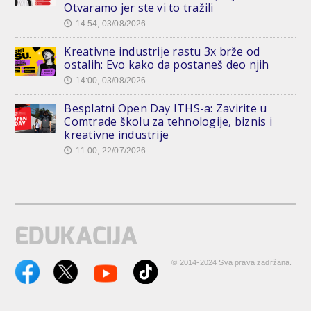
Otvaramo jer ste vi to tražili
14:54, 03/08/2026
🕔
Kreativne industrije rastu 3x brže od
ostalih: Evo kako da postaneš deo njih
14:00, 03/08/2026
🕔
Besplatni Open Day ITHS-a: Zavirite u
Comtrade školu za tehnologije, biznis i
kreativne industrije
11:00, 22/07/2026
🕔
© 2014-2024 Sva prava zadržana.