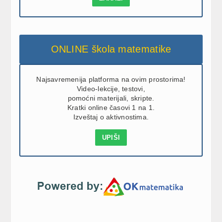
ONLINE škola matematike
Najsavremenija platforma na ovim prostorima!
Video-lekcije, testovi,
pomoćni materijali, skripte.
Kratki online časovi 1 na 1.
Izveštaj o aktivnostima.
UPIŠI