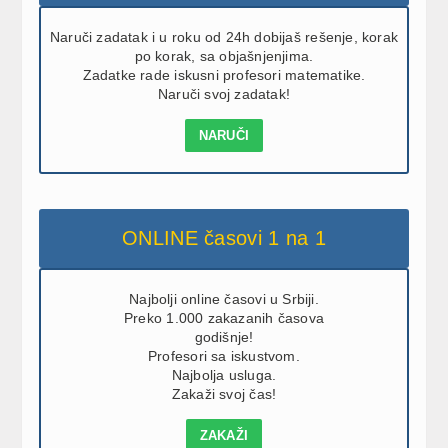
Naruči zadatak i u roku od 24h dobijaš rešenje, korak
po korak, sa objašnjenjima.
Zadatke rade iskusni profesori matematike.
Naruči svoj zadatak!
NARUČI
ONLINE časovi 1 na 1
Najbolji online časovi u Srbiji.
Preko 1.000 zakazanih časova
godišnje!
Profesori sa iskustvom.
Najbolja usluga.
Zakaži svoj čas!
ZAKAŽI