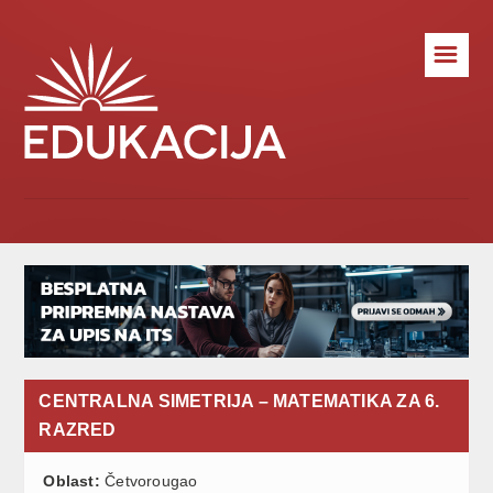
☰
CENTRALNA SIMETRIJA – MATEMATIKA ZA 6.
RAZRED
Oblast:
Četvorougao