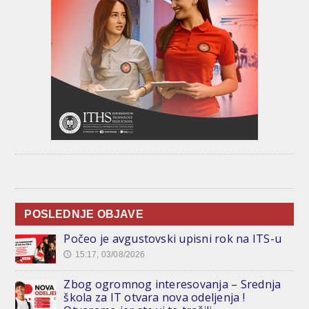
POSLEDNJE OBJAVE
Počeo je avgustovski upisni rok na ITS-u
15:17, 03/08/2026
🕔
Zbog ogromnog interesovanja – Srednja
škola za IT otvara nova odeljenja !