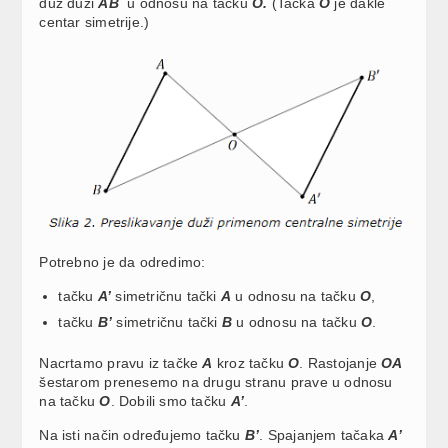
duž duži
AB
u odnosu na tačku
O.
(Tačka
O
je dakle
centar simetrije.)
Potrebno je da odredimo:
tačku
A’
simetričnu tački
A
u odnosu na tačku
O
,
tačku
B’
simetričnu tački
B
u odnosu na tačku
O
.
Nacrtamo pravu iz tačke
A
kroz tačku
O
. Rastojanje
OA
šestarom prenesemo na drugu stranu prave u odnosu
na tačku
O
. Dobili smo tačku
A’
.
Na isti način određujemo tačku
B’
. Spajanjem tačaka
A’