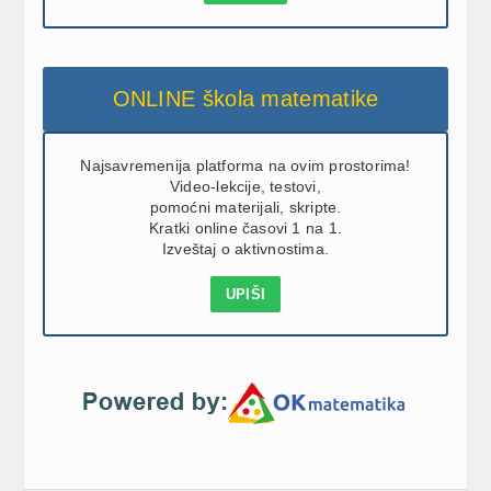
ONLINE škola matematike
Najsavremenija platforma na ovim prostorima!
Video-lekcije, testovi,
pomoćni materijali, skripte.
Kratki online časovi 1 na 1.
Izveštaj o aktivnostima.
UPIŠI