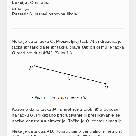
Lekcija:
Centralna
simetrija
Razred:
6. razred osnovne škole
Neka je data tačka
O
. Proizvoljnoj tački
M
pridružena je
tačka
M’
tako da je
M’
tačka prave
OM
pri čemu je tačka
O
središte duži
MM’
. (Slika 1.)
Kažemo da je tačka
M’
simetrična tački
M
u odnosu
na tačku
O
. Prikazano pridruživanje ili preslikavanje se
naziva
centralna simetrija
. Tačka je
O
centar simetrije.
Neka je data duž
AB
. Konstruišimo centralno simetričnu