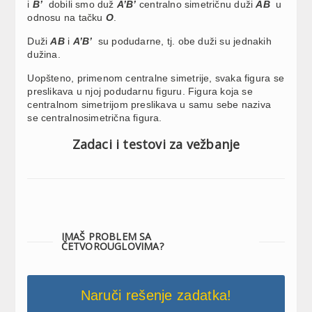
i
B’
dobili smo duž
A’B’
centralno simetričnu duži
AB
u
odnosu na tačku
O
.
Duži
AB
i
A’B’
su podudarne, tj. obe duži su jednakih
dužina.
Uopšteno, primenom centralne simetrije, svaka figura se
preslikava u njoj podudarnu figuru. Figura koja se
centralnom simetrijom preslikava u samu sebe naziva
se centralnosimetrična figura.
Zadaci i testovi za vežbanje
IMAŠ PROBLEM SA
ČETVOROUGLOVIMA?
Naruči rešenje zadatka!